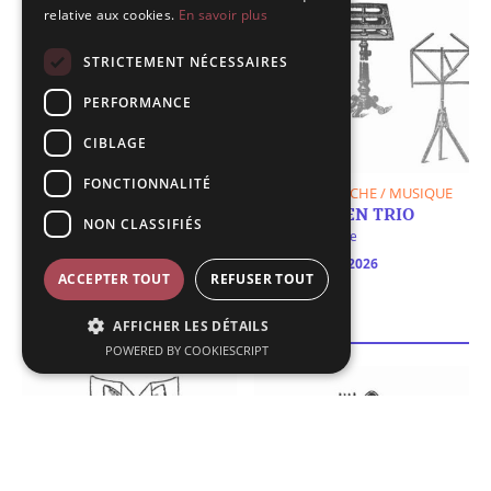
relative aux cookies.
En savoir plus
STRICTEMENT NÉCESSAIRES
PERFORMANCE
CIBLAGE
FONCTIONNALITÉ
C'EST DIMANCHE
C'EST DIMANCHE / MUSIQUE
C’EST L’HEURE DU THÉ
BRAHMS EN TRIO
NON CLASSIFIÉS
C'est dimanche
!
Dégustation de thé et
le 11 janvier 2026
pâtisseries
ACCEPTER TOUT
REFUSER TOUT
Saint-Omer
le 11 janvier 2026
Le Moulin à Café - Foyer
AFFICHER LES DÉTAILS
POWERED BY COOKIESCRIPT