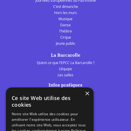
Journées Européennes du Patrimoine
C'est dimanche
Hors les murs
Musique
Danse
Théâtre
Cirque
Jeune public
La Barcarolle
Qu’est ce que l’EPCC La Barcarolle ?
L’équipe
Les salles
Infos pratiques
×
Tarifs et abonnements
Ce site Web utilise des
Les belles scènes audomaroises
cookies
Contact
Notre site Web utilise des cookies pour
Calendrier
améliorer l'expérience utilisateur. En
Programme des spectacles
utilisant notre site Web, vous acceptez tous
les cookies conformément à notre Politique