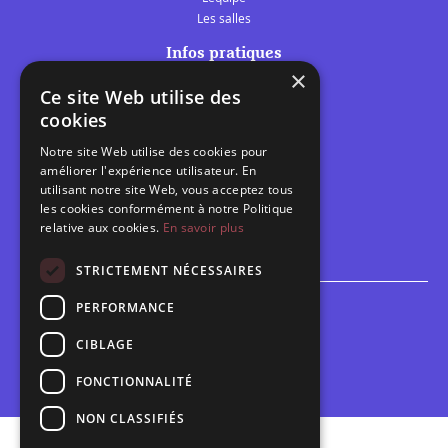
Les salles
Infos pratiques
×
Tarifs et abonnements
Ce site Web utilise des
Les belles scènes audomaroises
cookies
Contact
Notre site Web utilise des cookies pour
Calendrier
améliorer l'expérience utilisateur. En
Programme des spectacles
utilisant notre site Web, vous acceptez tous
les cookies conformément à notre Politique
relative aux cookies.
En savoir plus
Brèves
Toutes les brèves
STRICTEMENT NÉCESSAIRES
PERFORMANCE
Espace scolaire
Inscriptions
CIBLAGE
Contact pédagogique
FONCTIONNALITÉ
NON CLASSIFIÉS
Mentions légales