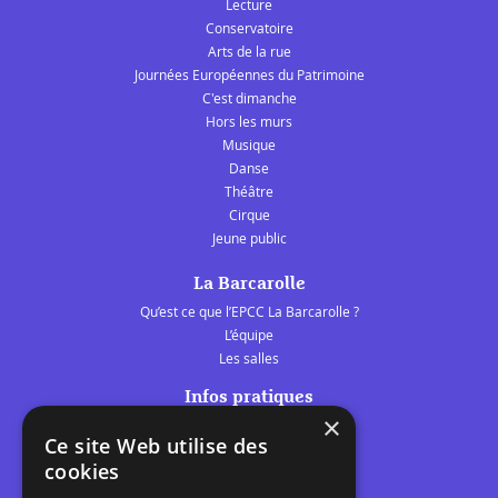
Lecture
Conservatoire
Arts de la rue
Journées Européennes du Patrimoine
C'est dimanche
Hors les murs
Musique
Danse
Théâtre
Cirque
Jeune public
La Barcarolle
Qu’est ce que l’EPCC La Barcarolle ?
L’équipe
Les salles
Infos pratiques
×
Tarifs et abonnements
Ce site Web utilise des
Les belles scènes audomaroises
cookies
Contact