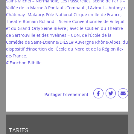
Saint-Michel – Normandie, Les Passerelles, scène de Paris –
Vallée de la Marne à Pontault-Combault, L’Azimut – Antony /
Châtenay- Malabry, Pôle National Cirque en Ile-de France,
Théâtre Romain Rolland – Scène Conventionnée de Villejuif
et du Grand-Orly Seine Bièvre ; avec le soutien du Théâtre
de Sartrouville et des Yvelines – CDN, de l’École de la
Comédie de Saint-Étienne/DIÈSE# Auvergne Rhône-Alpes, du
dispositif d’insertion de l’École du Nord et de la Région Ile-
de-France.
©Fanchon Bilbille
Partager l'événement :
TARIFS