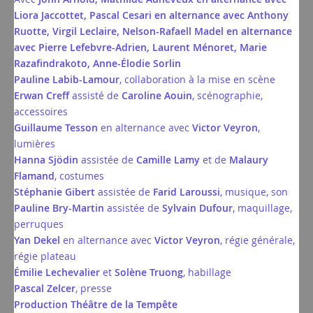
Liora Jaccottet, Pascal Cesari en alternance avec Anthony
Ruotte, Virgil Leclaire, Nelson-Rafaell Madel en alternance
avec Pierre Lefebvre-Adrien, Laurent Ménoret, Marie
Razafindrakoto, Anne-Élodie Sorlin
Pauline Labib-Lamour
, collaboration à la mise en scène
Erwan Creff
assisté de
Caroline Aouin
, scénographie,
accessoires
Guillaume Tesson
en alternance avec
Victor Veyron
,
lumières
Hanna Sjödin
assistée de
Camille Lamy
et de
Malaury
Flamand
, costumes
Stéphanie Gibert
assistée de
Farid Laroussi
, musique, son
Pauline Bry-Martin
assistée de
Sylvain Dufour
, maquillage,
perruques
Yan Dekel
en alternance avec
Victor Veyron
, régie générale,
régie plateau
Émilie Lechevalier
et
Solène Truong
, habillage
Pascal Zelcer
, presse
Production Théâtre de la Tempête