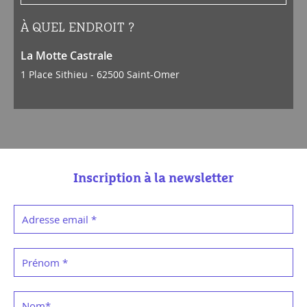
À QUEL ENDROIT ?
La Motte Castrale
1 Place Sithieu - 62500 Saint-Omer
Inscription à la newsletter
Adresse email
*
Prénom
*
Nom
*