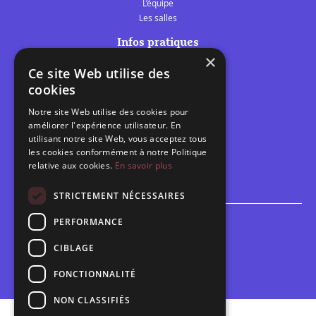
L’équipe
Les salles
Infos pratiques
×
Tarifs et abonnements
Ce site Web utilise des
Les belles scènes audomaroises
cookies
Contact
Notre site Web utilise des cookies pour
Calendrier
améliorer l'expérience utilisateur. En
Programme des spectacles
utilisant notre site Web, vous acceptez tous
les cookies conformément à notre Politique
relative aux cookies.
En savoir plus
Brèves
Toutes les brèves
STRICTEMENT NÉCESSAIRES
PERFORMANCE
Espace scolaire
Inscriptions
CIBLAGE
Contact pédagogique
FONCTIONNALITÉ
NON CLASSIFIÉS