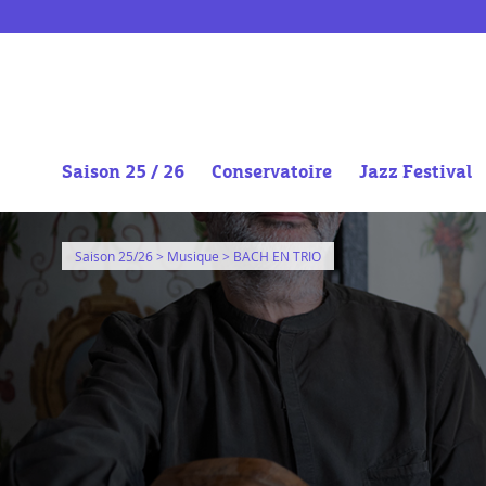
Saison 25 / 26
Conservatoire
Jazz Festival
Aller
au
Saison 25/26
>
Musique
> BACH EN TRIO
contenu