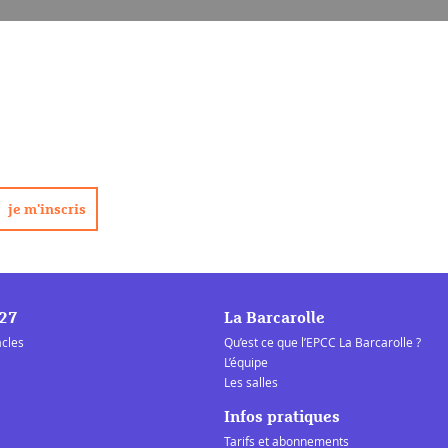
/27
La Barcarolle
acles
Qu’est ce que l’EPCC La Barcarolle ?
L’équipe
Les salles
Infos pratiques
Tarifs et abonnements