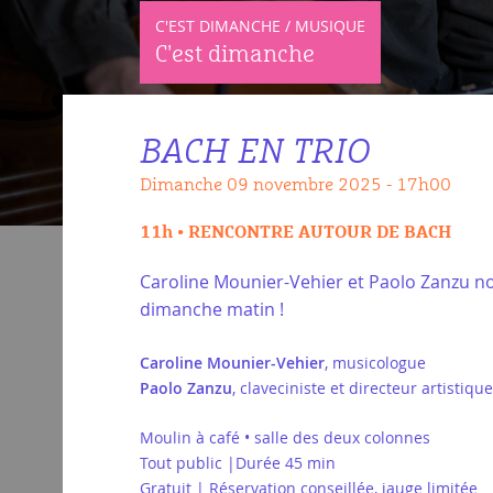
C'EST DIMANCHE / MUSIQUE
C'est dimanche
BACH EN TRIO
dimanche 09 novembre 2025 - 17h00
11h • RENCONTRE AUTOUR DE BACH
Caroline Mounier-Vehier et Paolo Zanzu no
dimanche matin !
Caroline Mounier-Vehier
, musicologue
Paolo Zanzu
, claveciniste et directeur artistiq
Moulin à café • salle des deux colonnes
Tout public |Durée 45 min
Gratuit | Réservation conseillée, jauge limitée