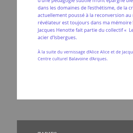
d’une pédagogie subtile m’ont épargné bien
dans les domaines de l’esthétisme, de la cr
actuellement poussé à la reconversion au 
révélateur est toujours dans ma mémoire 
Jacques Henotte fait partie du collectif «
acier d’Isbergues.
À la suite du vernissage d’Alice Alice et de Jac
Centre culturel Balavoine d’Arques.