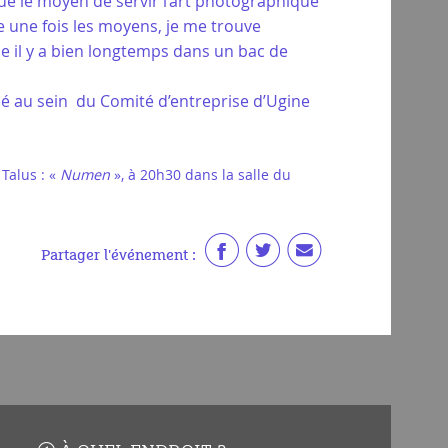
que le moyen de servir l’art photographique
re une fois les moyens, je me trouve
e il y a bien longtemps dans un bac de
réé au sein du Comité d’entreprise d’Ugine
 Talus : «
Numen
», à 20h30 dans la salle du
Partager l'événement :