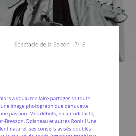
Spectacle de la
Saison 17/18
alors a voulu me faire partager sa toute
 d’une image photographique dans cette
une passion. Mes débuts, en autodidacte,
er-Bresson, Doisneau et autres Ronis ! Une
ent naturel, ses conseils avisés doublés