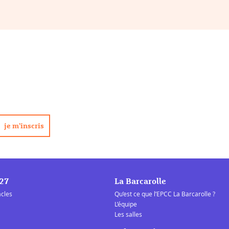
/27
La Barcarolle
acles
Qu’est ce que l’EPCC La Barcarolle ?
L’équipe
Les salles