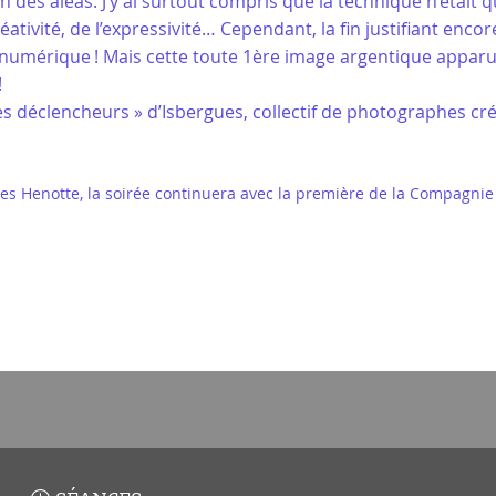
 des aléas. J’y ai surtout compris que la technique n’était 
éativité, de l’expressivité… Cependant, la fin justifiant enco
numérique ! Mais cette toute 1ère image argentique apparu
!
 Les déclencheurs » d’Isbergues, collectif de photographes c
ques Henotte, la soirée continuera avec la première de la Compagnie