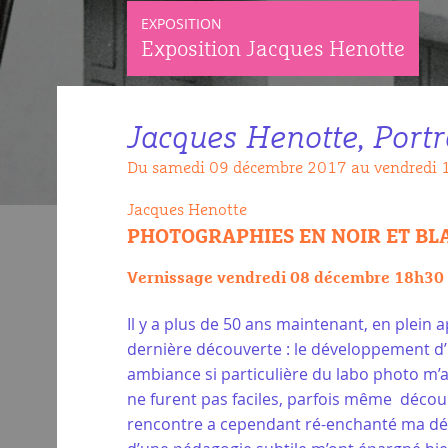
EXPOSITION
Exposition Jacques Henotte
Jacques Henotte, Portr
Du samedi 09 décembre 2017 au vendredi 
Jacques Henotte
PHOTOGRAPHIES EN NOIR ET BL
Vernissage vendredi 08 décembre 18h30 –
Il y a plus de 50 ans maintenant, en plein 
dernière découverte : le développement d’
ambiance si particulière du labo photo m
ne furent pas faciles, parfois même décou
rencontre a cependant ré-enchanté ma déma