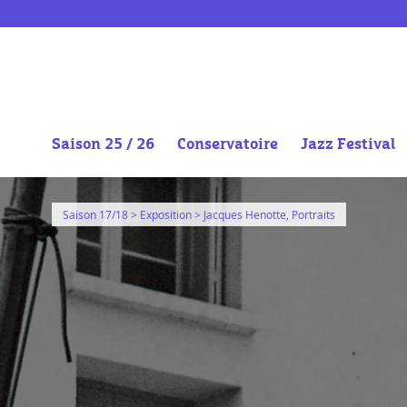
Saison 25 / 26
Conservatoire
Jazz Festival
Aller
au
Saison 17/18
>
Exposition
> Jacques Henotte, Portraits
contenu