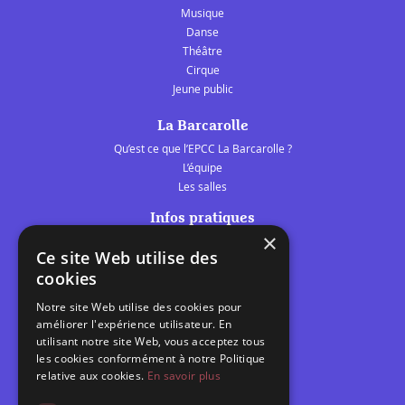
Musique
Danse
Théâtre
Cirque
Jeune public
La Barcarolle
Qu’est ce que l’EPCC La Barcarolle ?
L’équipe
Les salles
Infos pratiques
×
Tarifs et abonnements
Ce site Web utilise des
Les belles scènes audomaroises
cookies
Contact
Notre site Web utilise des cookies pour
Calendrier
améliorer l'expérience utilisateur. En
Programme des spectacles
utilisant notre site Web, vous acceptez tous
les cookies conformément à notre Politique
Brèves
relative aux cookies.
En savoir plus
Toutes les brèves