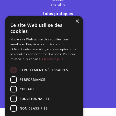
Les salles
Infos pratiques
×
Tarifs et abonnements
Ce site Web utilise des
Les belles scènes audomaroises
cookies
Contact
Notre site Web utilise des cookies pour
Calendrier
améliorer l'expérience utilisateur. En
Programme des spectacles
utilisant notre site Web, vous acceptez tous
les cookies conformément à notre Politique
relative aux cookies.
En savoir plus
Brèves
Toutes les brèves
STRICTEMENT NÉCESSAIRES
PERFORMANCE
Espace scolaire
Inscriptions
CIBLAGE
Contact pédagogique
FONCTIONNALITÉ
NON CLASSIFIÉS
Mentions légales