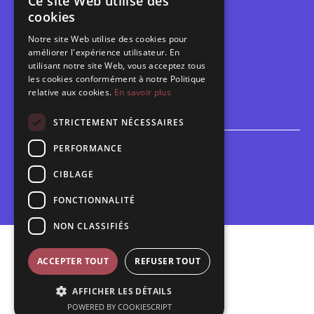
Ce site Web utilise des
Les belles scènes audomaroises
cookies
Contact
Notre site Web utilise des cookies pour
Calendrier
améliorer l'expérience utilisateur. En
Programme des spectacles
utilisant notre site Web, vous acceptez tous
les cookies conformément à notre Politique
Brèves
relative aux cookies.
En savoir plus
Toutes les brèves
STRICTEMENT NÉCESSAIRES
PERFORMANCE
Espace scolaire
Inscriptions
CIBLAGE
Contact pédagogique
FONCTIONNALITÉ
NON CLASSIFIÉS
Mentions légales
ACCEPTER TOUT
REFUSER TOUT
Politique de confidentialité
AFFICHER LES DÉTAILS
Plan du site
POWERED BY COOKIESCRIPT