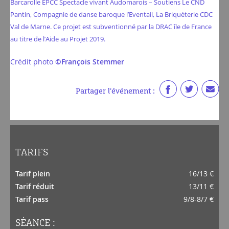
Barcarolle EPCC Spectacle vivant Audomarois – Soutiens Le CND
Pantin, Compagnie de danse baroque l’Eventail, La Briquèterie CDC
Val de Marne. Ce projet est subventionné par la DRAC île de France
au titre de l’Aide au Projet 2019.
Crédit photo
©François Stemmer
Partager l'événement :
TARIFS
Tarif plein
16/13 €
Tarif réduit
13/11 €
Tarif pass
9/8-8/7 €
SÉANCE :