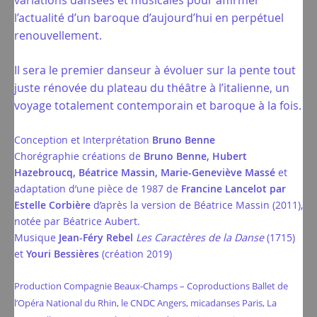
variations dansées et musicales pour affirmer
l’actualité d’un baroque d’aujourd’hui en perpétuel
renouvellement.
Il sera le premier danseur à évoluer sur la pente tout
juste rénovée du plateau du théâtre à l’italienne, un
voyage totalement contemporain et baroque à la fois.
Conception et Interprétation
Bruno Benne
Chorégraphie créations de
Bruno Benne, Hubert
Hazebroucq, Béatrice Massin, Marie-Geneviève Massé
et
adaptation d’une pièce de 1987 de
Francine Lancelot par
Estelle Corbière
d’après la version de Béatrice Massin (2011),
notée par Béatrice Aubert.
Musique
Jean-Féry Rebel
Les Caractères de la Danse
(1715)
et
Youri Bessières
(création 2019)
Production Compagnie Beaux-Champs – Coproductions Ballet de
l’Opéra National du Rhin, le CNDC Angers, micadanses Paris, La