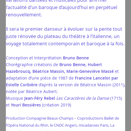
variations dansées et musicales pour affirmer
l’actualité d’un baroque d’aujourd’hui en perpétuel
renouvellement.
Il sera le premier danseur à évoluer sur la pente tout
juste rénovée du plateau du théâtre à l’italienne, un
voyage totalement contemporain et baroque à la fois.
Conception et Interprétation
Bruno Benne
Chorégraphie créations de
Bruno Benne, Hubert
Hazebroucq, Béatrice Massin, Marie-Geneviève Massé
et
adaptation d’une pièce de 1987 de
Francine Lancelot par
Estelle Corbière
d’après la version de Béatrice Massin (2011),
notée par Béatrice Aubert.
Musique
Jean-Féry Rebel
Les Caractères de la Danse
(1715)
et
Youri Bessières
(création 2019)
Production Compagnie Beaux-Champs – Coproductions Ballet de
l’Opéra National du Rhin, le CNDC Angers, micadanses Paris, La