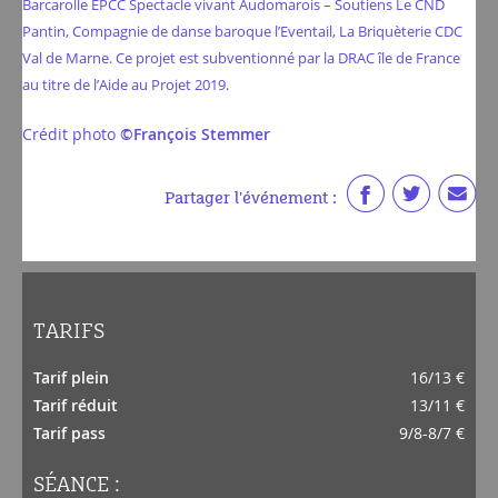
Barcarolle EPCC Spectacle vivant Audomarois – Soutiens Le CND
Pantin, Compagnie de danse baroque l’Eventail, La Briquèterie CDC
Val de Marne. Ce projet est subventionné par la DRAC île de France
au titre de l’Aide au Projet 2019.
Crédit photo
©François Stemmer
Partager l'événement :
TARIFS
Tarif plein
16/13 €
Tarif réduit
13/11 €
Tarif pass
9/8-8/7 €
SÉANCE :