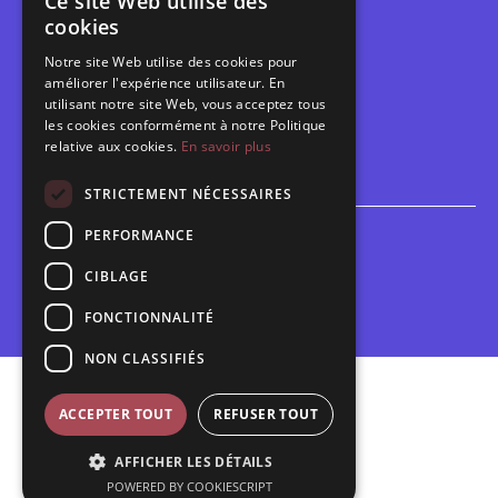
Ce site Web utilise des
Les belles scènes audomaroises
cookies
Contact
Notre site Web utilise des cookies pour
Calendrier
améliorer l'expérience utilisateur. En
Programme des spectacles
utilisant notre site Web, vous acceptez tous
les cookies conformément à notre Politique
Brèves
relative aux cookies.
En savoir plus
Toutes les brèves
STRICTEMENT NÉCESSAIRES
PERFORMANCE
Espace scolaire
Inscriptions
CIBLAGE
Contact pédagogique
FONCTIONNALITÉ
NON CLASSIFIÉS
Mentions légales
ACCEPTER TOUT
REFUSER TOUT
Politique de confidentialité
AFFICHER LES DÉTAILS
Plan du site
POWERED BY COOKIESCRIPT