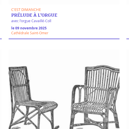
C'EST DIMANCHE
PRÉLUDE À L’ORGUE
avec l'orgue Cavaillé-Coll
le 09 novembre 2025
Cathédrale Saint-Omer