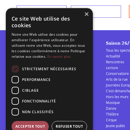
Prénom
*
Nom
*
×
Ce site Web utilise des
cookies
Notre site Web utilise des cookies pour
améliorer l'expérience utilisateur. En
Saison 26
utilisant notre site Web, vous acceptez tous
Tous les spect
les cookies conformément à notre Politique
Actualité
relative aux cookies.
En savoir plus
Rencontres
Lecture
La Barcarolle
STRICTEMENT NÉCESSAIRES
Conservatoire
Établissement Public de
Arts de la rue
PERFORMANCE
Coopération Culturelle
Journées Euro
spectacle vivant Audomarois
CIBLAGE
C'est dimanch
Hors les murs
FONCTIONNALITÉ
Musique
Télécharger la programmation 25/26
Danse
NON CLASSIFIÉS
Théâtre
Cirque
Jeune public
ACCEPTER TOUT
REFUSER TOUT