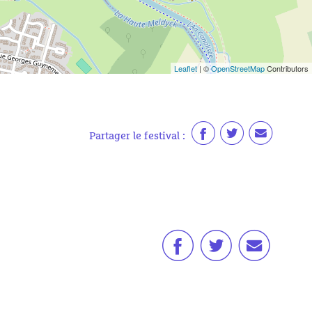
Leaflet
| ©
OpenStreetMap
Contributors
Partager le festival :