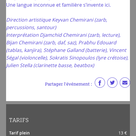
Une langue inconnue et familière s’invente ici.
Direction artistique Keyvan Chemirani (zarb,
percussions, santour)
Interprétation Djamchid Chemirani (zarb, lecture),
Bijan Chemirani (zarb, daf, saz), Prabhu Edouard
(tablas, kanjira), Stéphane Galland (batterie), Vincent
Ségal (violoncelle), Sokratis Sinopoulos (lyre crétoise),
Julien Stella (clarinette basse, beatbox)
Partager l'événement :
TARIFS
Tarif plein
13 €