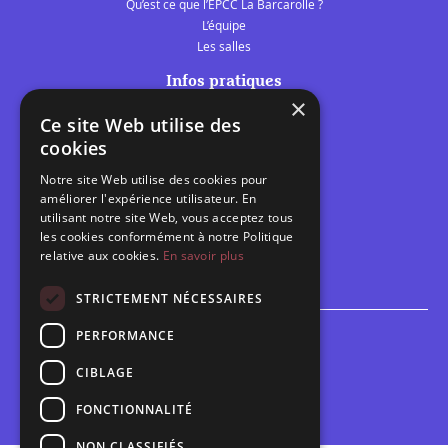
Qu’est ce que l’EPCC La Barcarolle ?
L’équipe
Les salles
Infos pratiques
×
Tarifs et abonnements
Ce site Web utilise des
Les belles scènes audomaroises
cookies
Contact
Notre site Web utilise des cookies pour
Calendrier
améliorer l'expérience utilisateur. En
Programme des spectacles
utilisant notre site Web, vous acceptez tous
les cookies conformément à notre Politique
relative aux cookies.
En savoir plus
Brèves
Toutes les brèves
STRICTEMENT NÉCESSAIRES
PERFORMANCE
Espace scolaire
Inscriptions
CIBLAGE
Contact pédagogique
FONCTIONNALITÉ
NON CLASSIFIÉS