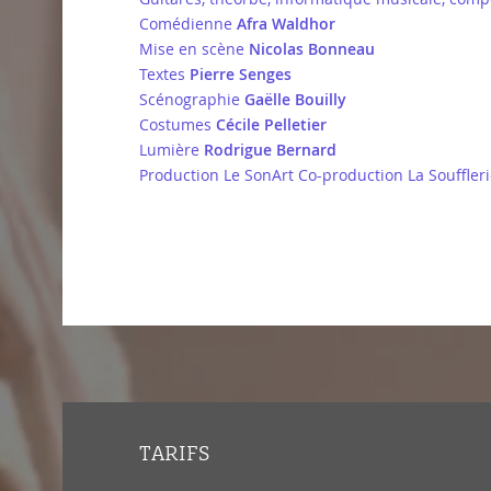
Comédienne
Afra Waldhor
Mise en scène
Nicolas Bonneau
Textes
Pierre Senges
Scénographie
Gaëlle Bouilly
Costumes
Cécile Pelletier
Lumière
Rodrigue Bernard
Production Le SonArt Co-production La Souffleri
TARIFS