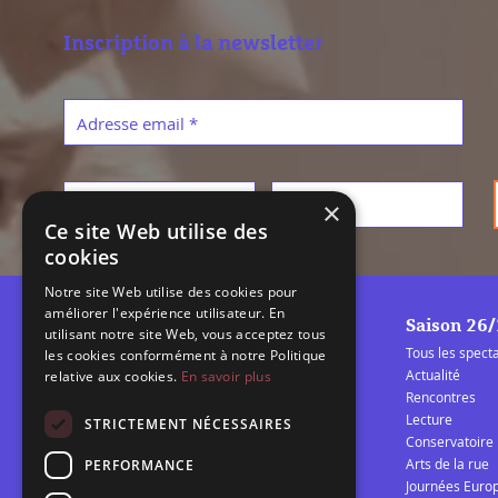
Inscription à la newsletter
Adresse email
*
Prénom
*
Nom
*
×
Ce site Web utilise des
cookies
Notre site Web utilise des cookies pour
améliorer l'expérience utilisateur. En
Saison 26
utilisant notre site Web, vous acceptez tous
Tous les spect
les cookies conformément à notre Politique
Actualité
relative aux cookies.
En savoir plus
Rencontres
Lecture
La Barcarolle
STRICTEMENT NÉCESSAIRES
Conservatoire
Établissement Public de
Arts de la rue
PERFORMANCE
Coopération Culturelle
Journées Euro
spectacle vivant Audomarois