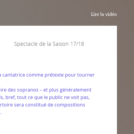
Lire la vidéo
Spectacle de la
Saison 17/18
la cantatrice comme prétexte pour tourner
oire des sopranos – et plus généralement
, bref, tout ce que le public ne voit pas,
épertoire sera constitué de compositions
.