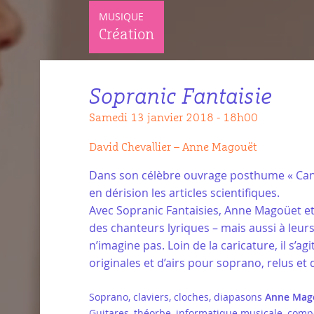
MUSIQUE
Création
Sopranic Fantaisie
samedi 13 janvier 2018 - 18h00
David Chevallier – Anne Magouët
Dans son célèbre ouvrage posthume « Canta
en dérision les articles scientifiques.
Avec Sopranic Fantaisies, Anne Magoüet et
des chanteurs lyriques – mais aussi à leurs 
n’imagine pas. Loin de la caricature, il s’a
originales et d’airs pour soprano, relus et
Soprano, claviers, cloches, diapasons
Anne Mag
Guitares, théorbe, informatique musicale, com