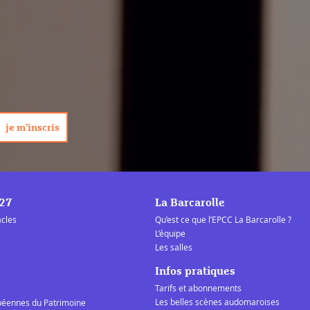
/27
La Barcarolle
acles
Qu’est ce que l’EPCC La Barcarolle ?
L’équipe
Les salles
Infos pratiques
Tarifs et abonnements
Les belles scènes audomaroises
péennes du Patrimoine