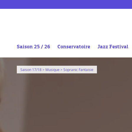
Saison 25 / 26
Conservatoire
Jazz Festival
Aller
au
Saison 17/18
>
Musique
> Sopranic Fantaisie
contenu