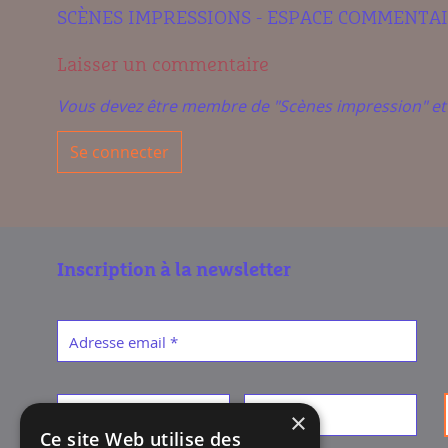
SCÈNES IMPRESSIONS - ESPACE COMMENTA
Laisser un commentaire
Vous devez être membre de "Scènes impression" e
Se connecter
Inscription à la newsletter
Adresse email
*
Prénom
*
Nom
*
×
Ce site Web utilise des