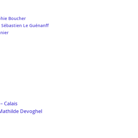
hie Boucher
x
Sébastien Le Guénanff
snier
– Calais
 Mathilde Devoghel