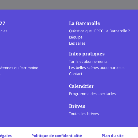
/27
La Barcarolle
acles
Qu’est ce que l’EPCC La Barcarolle ?
L’équipe
Les salles
Infos pratiques
Tarifs et abonnements
Les belles scènes audomaroises
péennes du Patrimoine
Contact
e
Calendrier
Programme des spectacles
Brèves
Toutes les brèves
légales
Politique de confidentialité
Plan du site