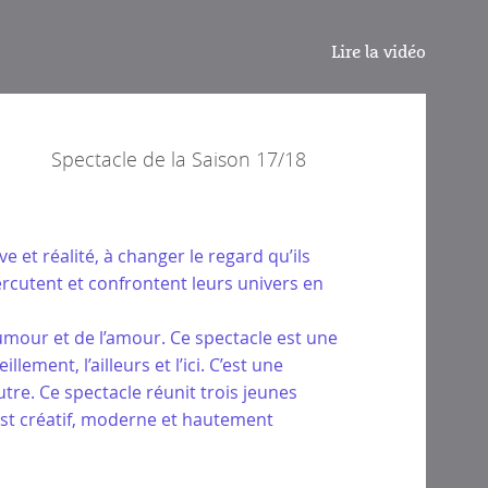
Lire la vidéo
Spectacle de la
Saison 17/18
ve et réalité, à changer le regard qu’ils
percutent et confrontent leurs univers en
’humour et de l’amour. Ce spectacle est une
ment, l’ailleurs et l’ici. C’est une
tre. Ce spectacle réunit trois jeunes
’est créatif, moderne et hautement