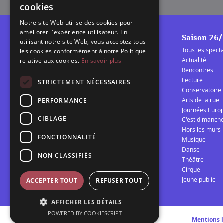
cookies
Notre site Web utilise des cookies pour
améliorer l'expérience utilisateur. En
Saison 26
utilisant notre site Web, vous acceptez tous
Tous les spect
les cookies conformément à notre Politique
Actualité
relative aux cookies.
En savoir plus
Rencontres
Lecture
La Barcarolle
STRICTEMENT NÉCESSAIRES
Conservatoire
Établissement Public de
Arts de la rue
PERFORMANCE
Coopération Culturelle
Journées Euro
spectacle vivant Audomarois
CIBLAGE
C'est dimanch
Hors les murs
FONCTIONNALITÉ
Musique
Télécharger la programmation 25/26
Danse
NON CLASSIFIÉS
Théâtre
Cirque
Jeune public
ACCEPTER TOUT
REFUSER TOUT
AFFICHER LES DÉTAILS
POWERED BY COOKIESCRIPT
Mentions 