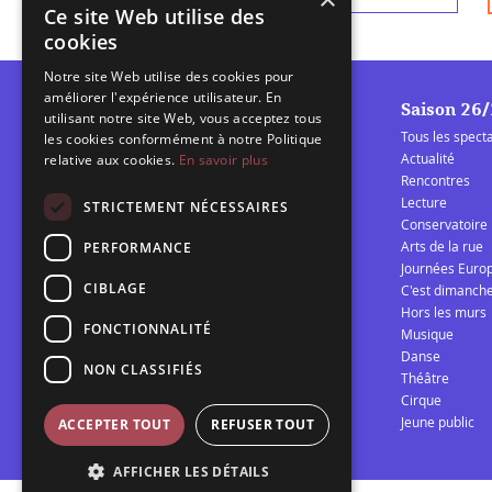
Ce site Web utilise des
cookies
Notre site Web utilise des cookies pour
améliorer l'expérience utilisateur. En
Saison 26
utilisant notre site Web, vous acceptez tous
Tous les spect
les cookies conformément à notre Politique
Actualité
relative aux cookies.
En savoir plus
Rencontres
Lecture
La Barcarolle
STRICTEMENT NÉCESSAIRES
Conservatoire
Établissement Public de
Arts de la rue
PERFORMANCE
Coopération Culturelle
Journées Euro
spectacle vivant Audomarois
CIBLAGE
C'est dimanch
Hors les murs
FONCTIONNALITÉ
Musique
Télécharger la programmation 25/26
Danse
NON CLASSIFIÉS
Théâtre
Cirque
Jeune public
ACCEPTER TOUT
REFUSER TOUT
AFFICHER LES DÉTAILS