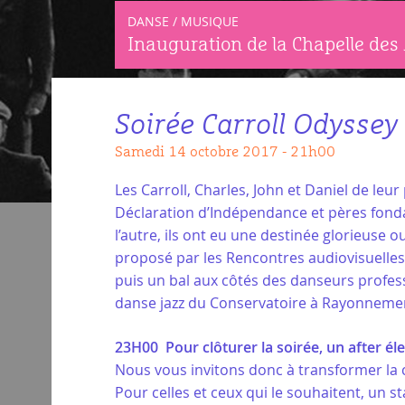
DANSE / MUSIQUE
Inauguration de la Chapelle des 
Soirée Carroll Odyssey
samedi 14 octobre 2017 - 21h00
Les Carroll, Charles, John et Daniel de leur
Déclaration d’Indépendance et pères fonda
l’autre, ils ont eu une destinée glorieuse 
proposé par les Rencontres audiovisuelles.
puis un bal aux côtés des danseurs profes
danse jazz du Conservatoire à Rayonneme
23H00 Pour clôturer la soirée, un after él
Nous vous invitons donc à transformer la c
Pour celles et ceux qui le souhaitent, un 