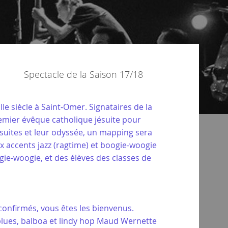
Spectacle de la
Saison 17/18
IIe siècle à Saint-Omer. Signataires de la
emier évêque catholique jésuite pour
Jésuites et leur odyssée, un mapping sera
x accents jazz (ragtime) et boogie-woogie
ie-woogie, et des élèves des classes de
confirmés, vous êtes les bienvenus.
 blues, balboa et lindy hop Maud Wernette