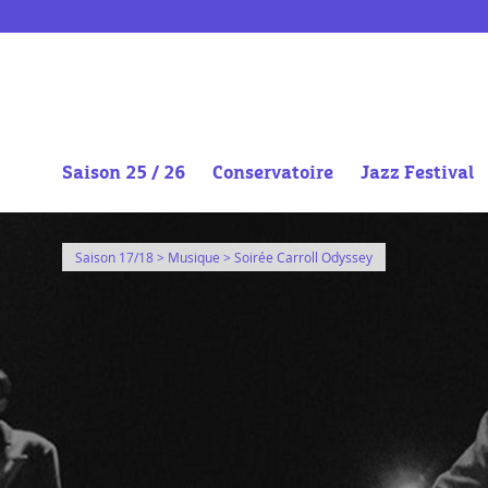
Saison 25 / 26
Conservatoire
Jazz Festival
Aller
au
Saison 17/18
>
Musique
> Soirée Carroll Odyssey
contenu