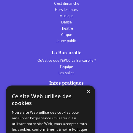
C'est dimanche
Hors les murs
Musique
Danse
Théâtre
Cirque
Jeune public
La Barcarolle
Qu’est ce que l’EPCC La Barcarolle ?
L’équipe
Les salles
Infos pratiques
×
Tarifs et abonnements
Ce site Web utilise des
Les belles scènes audomaroises
cookies
Contact
Notre site Web utilise des cookies pour
Calendrier
améliorer l'expérience utilisateur. En
Programme des spectacles
utilisant notre site Web, vous acceptez tous
les cookies conformément à notre Politique