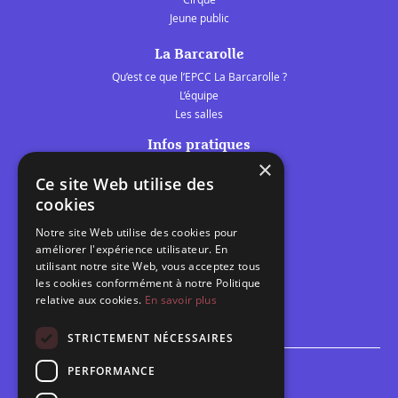
Jeune public
La Barcarolle
Qu’est ce que l’EPCC La Barcarolle ?
L’équipe
Les salles
Infos pratiques
×
Tarifs et abonnements
Ce site Web utilise des
Les belles scènes audomaroises
cookies
Contact
Notre site Web utilise des cookies pour
Calendrier
améliorer l'expérience utilisateur. En
Programme des spectacles
utilisant notre site Web, vous acceptez tous
les cookies conformément à notre Politique
Brèves
relative aux cookies.
En savoir plus
Toutes les brèves
STRICTEMENT NÉCESSAIRES
PERFORMANCE
Espace scolaire
Inscriptions