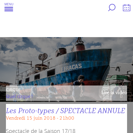
Aller
MENU
au
contenu
CIRQUE
Lire la vidéo
Quel cirque !
Les Proto-types / SPECTACLE ANNULE
vendredi 15 juin 2018 - 21h00
Spectacle de la
Saison 17/18