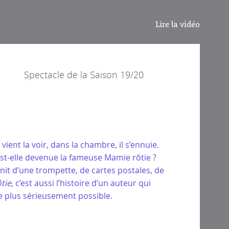
Lire la vidéo
Spectacle de la
Saison 19/20
 vient la voir, dans la chambre, il s’ennuie.
est-elle devenue la fameuse Mamie rôtie ?
unit d’une trompette, de cartes postales, de
tie
, c’est aussi l’histoire d’un auteur qui
le plus sérieusement possible.