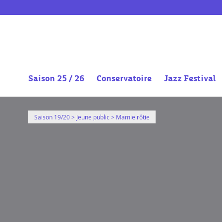
https://vimeo.com/359772525
Saison 25 / 26
Conservatoire
Jazz Festival
Aller
au
Saison 19/20
>
Jeune public
> Mamie rôtie
contenu