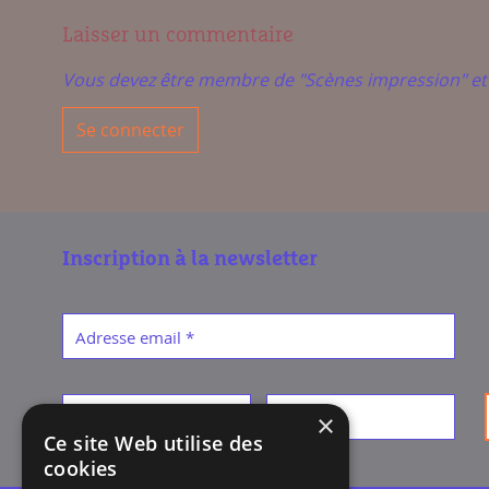
Laisser un commentaire
Vous devez être membre de "Scènes impression" e
Se connecter
Inscription à la newsletter
Adresse email
*
Prénom
*
Nom
*
×
Ce site Web utilise des
cookies