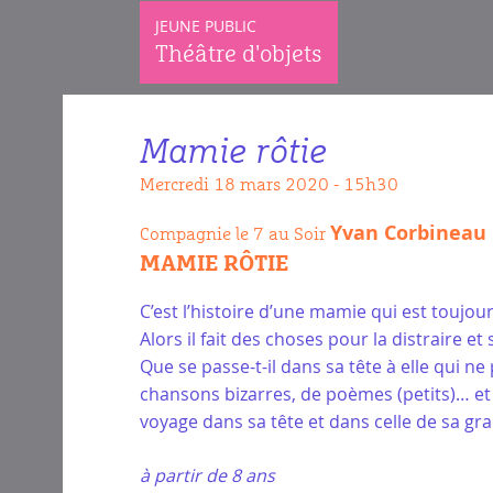
JEUNE PUBLIC
Théâtre d'objets
Mamie rôtie
mercredi 18 mars 2020 - 15h30
Yvan Corbineau
Compagnie le 7 au Soir
MAMIE RÔTIE
C’est l’histoire d’une mamie qui est toujours 
Alors il fait des choses pour la distraire
Que se passe-t-il dans sa tête à elle qui n
chansons bizarres, de poèmes (petits)… et d
voyage dans sa tête et dans celle de sa gr
à partir de 8 ans