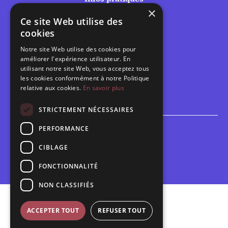
×
Tarifs et abonnements
Ce site Web utilise des
Les belles scènes audomaroises
cookies
Contact
Notre site Web utilise des cookies pour
Calendrier
améliorer l'expérience utilisateur. En
Programme des spectacles
utilisant notre site Web, vous acceptez tous
les cookies conformément à notre Politique
relative aux cookies.
En savoir plus
Brèves
Toutes les brèves
STRICTEMENT NÉCESSAIRES
PERFORMANCE
Espace scolaire
Inscriptions
CIBLAGE
Contact pédagogique
FONCTIONNALITÉ
NON CLASSIFIÉS
Mentions légales
ACCEPTER TOUT
REFUSER TOUT
Politique de confidentialité