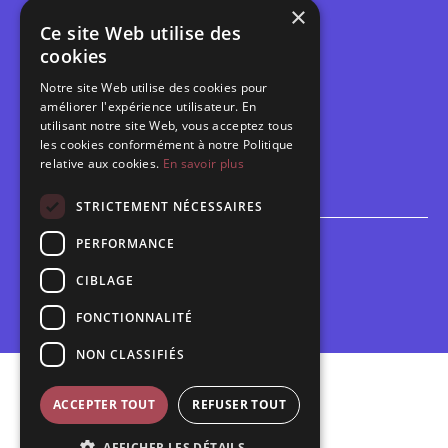
×
Tarifs et abonnements
Ce site Web utilise des
Les belles scènes audomaroises
cookies
Contact
Notre site Web utilise des cookies pour
Calendrier
améliorer l'expérience utilisateur. En
Programme des spectacles
utilisant notre site Web, vous acceptez tous
les cookies conformément à notre Politique
relative aux cookies.
En savoir plus
Brèves
Toutes les brèves
STRICTEMENT NÉCESSAIRES
PERFORMANCE
Espace scolaire
Inscriptions
CIBLAGE
Contact pédagogique
FONCTIONNALITÉ
NON CLASSIFIÉS
Mentions légales
ACCEPTER TOUT
REFUSER TOUT
Politique de confidentialité
AFFICHER LES DÉTAILS