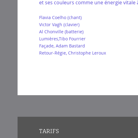
et ses couleurs comme une énergie vitale à
Flavia Coelho (chant)
Victor Vagh (clavier)
Al Chonville (batterie)
Lumières,Tibo Fourrier
Façade, Adam Bastard
Retour-Régie, Christophe Leroux
TARIFS