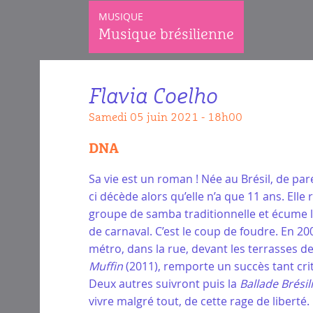
MUSIQUE
Musique brésilienne
Flavia Coelho
samedi 05 juin 2021 - 18h00
DNA
Sa vie est un roman ! Née au Brésil, de par
ci décède alors qu’elle n’a que 11 ans. Elle
groupe de samba traditionnelle et écume l
de carnaval. C’est le coup de foudre. En 200
métro, dans la rue, devant les terrasses d
Muffin
(2011), remporte un succès tant cri
Deux autres suivront puis la
Ballade Brési
vivre malgré tout, de cette rage de liberté