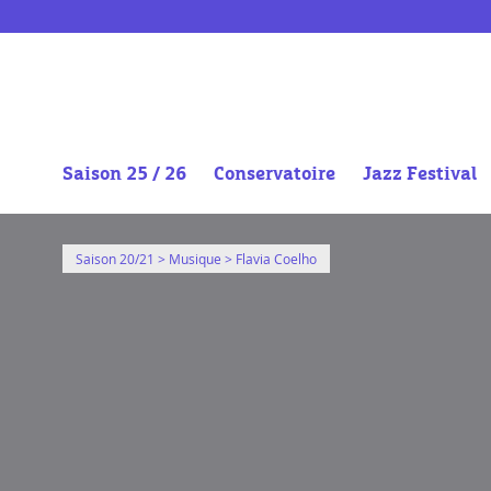
https://vimeo.com/545937481
Saison 25 / 26
Conservatoire
Jazz Festival
Aller
au
Saison 20/21
>
Musique
> Flavia Coelho
contenu