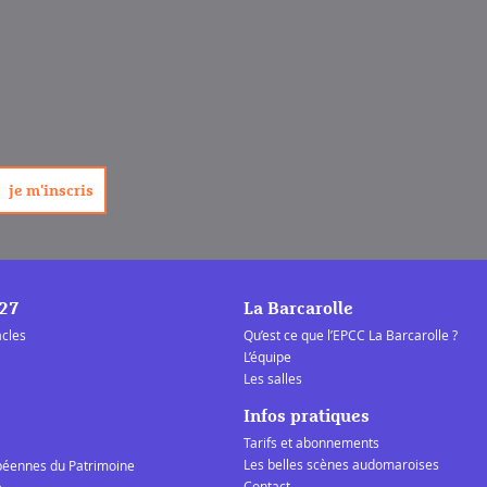
/27
La Barcarolle
acles
Qu’est ce que l’EPCC La Barcarolle ?
L’équipe
Les salles
Infos pratiques
Tarifs et abonnements
Les belles scènes audomaroises
péennes du Patrimoine
Contact
e