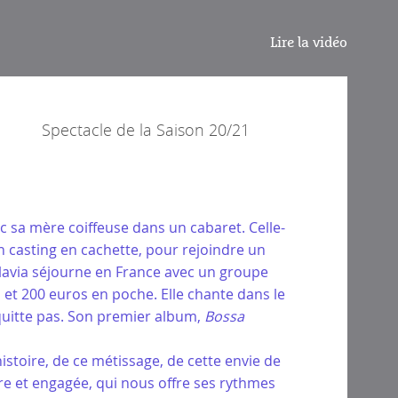
Lire la vidéo
Spectacle de la
Saison 20/21
ec sa mère coiffeuse dans un cabaret. Celle-
 un casting en cachette, pour rejoindre un
Flavia séjourne en France avec un groupe
os et 200 euros en poche. Elle chante dans le
 quitte pas. Son premier album,
Bossa
histoire, de ce métissage, de cette envie de
ire et engagée, qui nous offre ses rythmes