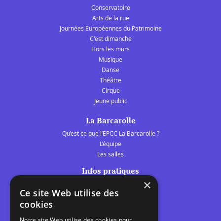
Conservatoire
Arts de la rue
Journées Européennes du Patrimoine
C'est dimanche
Hors les murs
Musique
Danse
Théâtre
Cirque
Jeune public
La Barcarolle
Qu’est ce que l’EPCC La Barcarolle ?
L’équipe
Les salles
Infos pratiques
×
Tarifs et abonnements
Ce site Web utilise des
Les belles scènes audomaroises
cookies
Contact
Notre site Web utilise des cookies pour