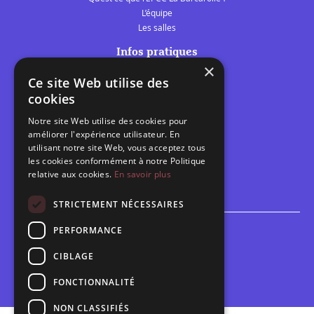
L’équipe
Les salles
Infos pratiques
×
Tarifs et abonnements
Ce site Web utilise des
Les belles scènes audomaroises
cookies
Contact
Notre site Web utilise des cookies pour
Calendrier
améliorer l'expérience utilisateur. En
Programme des spectacles
utilisant notre site Web, vous acceptez tous
les cookies conformément à notre Politique
relative aux cookies.
En savoir plus
Brèves
Toutes les brèves
STRICTEMENT NÉCESSAIRES
PERFORMANCE
Espace scolaire
Inscriptions
CIBLAGE
Contact pédagogique
FONCTIONNALITÉ
NON CLASSIFIÉS