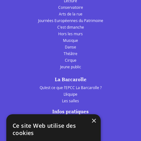
Lecture
Conservatoire
Arts de la rue
Journées Européennes du Patrimoine
C'est dimanche
Hors les murs
Musique
Danse
Théâtre
Cirque
Jeune public
La Barcarolle
Qu’est ce que l’EPCC La Barcarolle ?
L’équipe
Les salles
Infos pratiques
×
Tarifs et abonnements
Ce site Web utilise des
Les belles scènes audomaroises
cookies
Contact