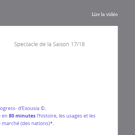
Lire la vidéo
Spectacle de la
Saison 17/18
rogress- d’Exousia ©.
e en
80 minutes
l’histoire, les usages et les
e marché (des nations)*.