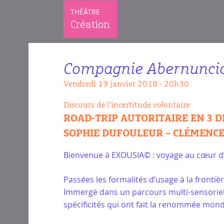
THÉÂTRE
Création
Compagnie Abernunci
vendredi 19 janvier 2018 - 20h30
Discours de l’incertitude volontaire
ROAD-TRIP AUTORITAIRE EN 3 
SOPHIE DUFOULEUR – CLÉMENCE
Bienvenue à EXOUSIA© : voyage au cœur d’
Passées les formalités d’usage à la frontière
Immergé dans un parcours multi-sensoriel 
spécificités qui ont fait la renommée mon