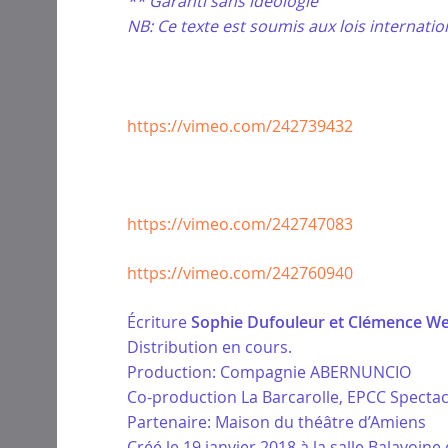
** Garanti sans idéologie
NB: Ce texte est soumis aux lois internatio
https://vimeo.com/242739432
https://vimeo.com/242747083
https://vimeo.com/242760940
Écriture
Sophie Dufouleur et Clémence Wei
Distribution en cours.
Production: Compagnie ABERNUNCIO
Co-production La Barcarolle, EPCC Specta
Partenaire: Maison du théâtre d’Amiens
Créé le 19 janvier 2018 à la salle Balavoine