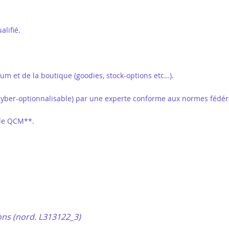
alifié.
 et de la boutique (goodies, stock-options etc…).
cyber-optionnalisable) par une experte conforme aux normes fédér
 de QCM**.
ons (nord. L313122_3)