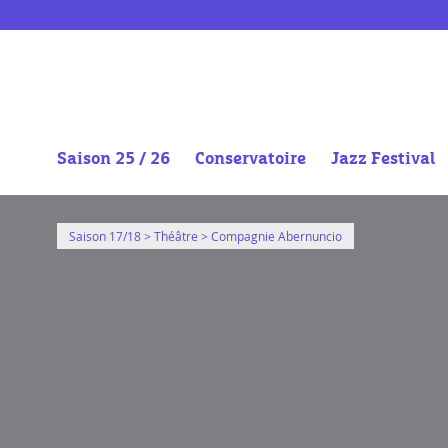
https://vimeo.com/242739432
Saison 25 / 26
Conservatoire
Jazz Festival
Aller
au
Saison 17/18
>
Théâtre
> Compagnie Abernuncio
contenu