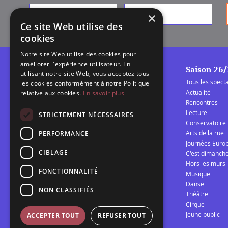
Prénom
*
Nom
*
×
Ce site Web utilise des
cookies
Notre site Web utilise des cookies pour
améliorer l'expérience utilisateur. En
Saison 26
utilisant notre site Web, vous acceptez tous
Tous les spect
les cookies conformément à notre Politique
Actualité
relative aux cookies.
En savoir plus
Rencontres
Lecture
La Barcarolle
STRICTEMENT NÉCESSAIRES
Conservatoire
Établissement Public de
Arts de la rue
PERFORMANCE
Coopération Culturelle
Journées Euro
spectacle vivant Audomarois
CIBLAGE
C'est dimanch
Hors les murs
FONCTIONNALITÉ
Musique
Télécharger la programmation 25/26
Danse
NON CLASSIFIÉS
Théâtre
Cirque
Jeune public
ACCEPTER TOUT
REFUSER TOUT