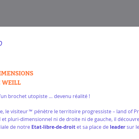
o
DIMENSIONS
 WEILL
un brochet utopiste … devenu réalité !
, le visiteur
™
pénètre le territoire progressiste – land of P
et pluri-dimensionnel ni de droite ni de gauche, il découvr
diale de notre
Etat-libre-de-droit
et sa place de
leader
sur l