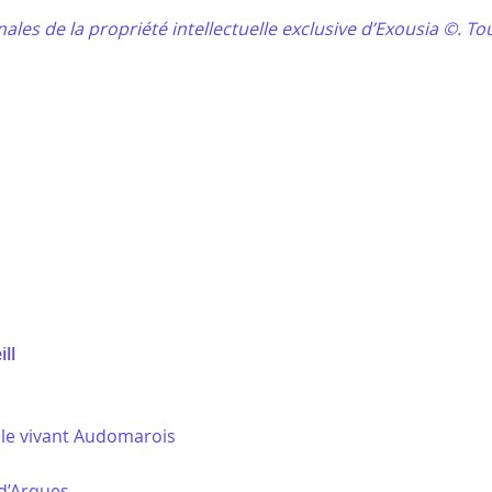
nales de la propriété intellectuelle exclusive d’Exousia ©. To
ll
cle vivant Audomarois
 d’Arques