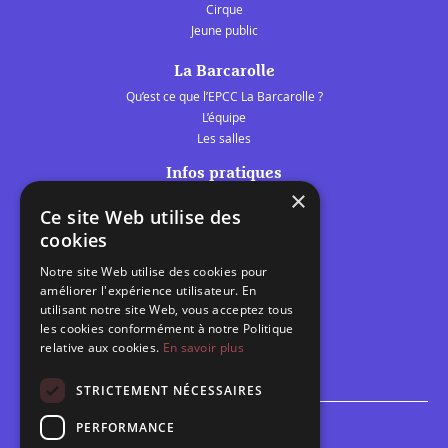
Cirque
Jeune public
La Barcarolle
Qu’est ce que l’EPCC La Barcarolle ?
L’équipe
Les salles
Infos pratiques
×
Tarifs et abonnements
Ce site Web utilise des
Les belles scènes audomaroises
cookies
Contact
Notre site Web utilise des cookies pour
Calendrier
améliorer l'expérience utilisateur. En
Programme des spectacles
utilisant notre site Web, vous acceptez tous
les cookies conformément à notre Politique
relative aux cookies.
En savoir plus
Brèves
Toutes les brèves
STRICTEMENT NÉCESSAIRES
PERFORMANCE
Espace scolaire