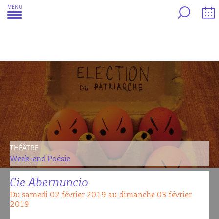
Aller
MENU
au
contenu
THÉÂTRE
Week-end Poésie
Cie Abernuncio
Du samedi 02 février 2019 au dimanche 03 février
2019