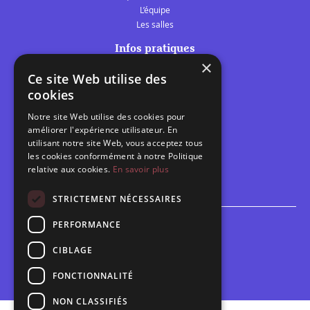
L’équipe
Les salles
Infos pratiques
×
Tarifs et abonnements
Ce site Web utilise des
Les belles scènes audomaroises
cookies
Contact
Notre site Web utilise des cookies pour
Calendrier
améliorer l'expérience utilisateur. En
Programme des spectacles
utilisant notre site Web, vous acceptez tous
les cookies conformément à notre Politique
relative aux cookies.
En savoir plus
Brèves
Toutes les brèves
STRICTEMENT NÉCESSAIRES
PERFORMANCE
Espace scolaire
Inscriptions
CIBLAGE
Contact pédagogique
FONCTIONNALITÉ
NON CLASSIFIÉS