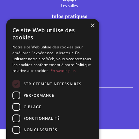
Les salles
Infos pratiques
×
Tarifs et abonnements
Ce site Web utilise des
Les belles scènes audomaroises
cookies
Contact
Notre site Web utilise des cookies pour
Calendrier
améliorer l'expérience utilisateur. En
Programme des spectacles
utilisant notre site Web, vous acceptez tous
les cookies conformément à notre Politique
relative aux cookies.
En savoir plus
Brèves
Toutes les brèves
STRICTEMENT NÉCESSAIRES
PERFORMANCE
Espace scolaire
Inscriptions
CIBLAGE
Contact pédagogique
FONCTIONNALITÉ
NON CLASSIFIÉS
Mentions légales