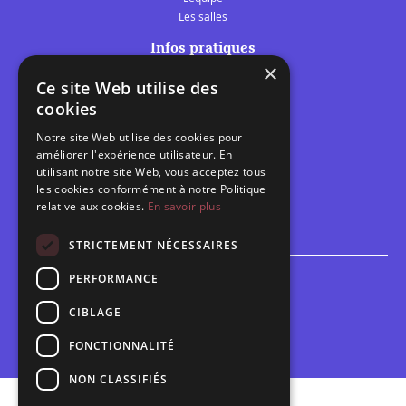
Les salles
Infos pratiques
×
Tarifs et abonnements
Ce site Web utilise des
Les belles scènes audomaroises
cookies
Contact
Notre site Web utilise des cookies pour
Calendrier
améliorer l'expérience utilisateur. En
Programme des spectacles
utilisant notre site Web, vous acceptez tous
les cookies conformément à notre Politique
relative aux cookies.
En savoir plus
Brèves
Toutes les brèves
STRICTEMENT NÉCESSAIRES
PERFORMANCE
Espace scolaire
Inscriptions
CIBLAGE
Contact pédagogique
FONCTIONNALITÉ
NON CLASSIFIÉS
Mentions légales