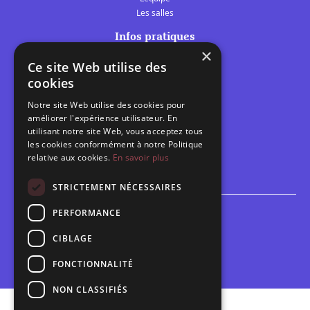
Les salles
Infos pratiques
×
Tarifs et abonnements
Ce site Web utilise des
Les belles scènes audomaroises
cookies
Contact
Notre site Web utilise des cookies pour
Calendrier
améliorer l'expérience utilisateur. En
Programme des spectacles
utilisant notre site Web, vous acceptez tous
les cookies conformément à notre Politique
relative aux cookies.
En savoir plus
Brèves
Toutes les brèves
STRICTEMENT NÉCESSAIRES
PERFORMANCE
Espace scolaire
Inscriptions
CIBLAGE
Contact pédagogique
FONCTIONNALITÉ
NON CLASSIFIÉS
Mentions légales