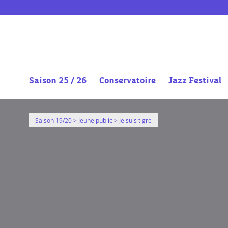
https://vimeo.com/359547335
Saison 25 / 26
Conservatoire
Jazz Festival
Aller
au
Saison 19/20
>
Jeune public
> Je suis tigre
contenu