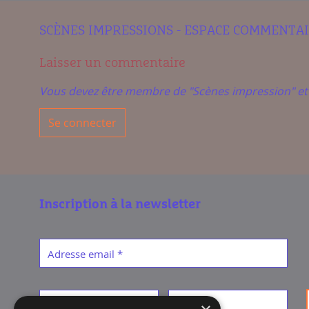
SCÈNES IMPRESSIONS - ESPACE COMMENTA
Laisser un commentaire
Vous devez être membre de "Scènes impression" e
Se connecter
Inscription à la newsletter
Adresse email
*
Prénom
*
Nom
*