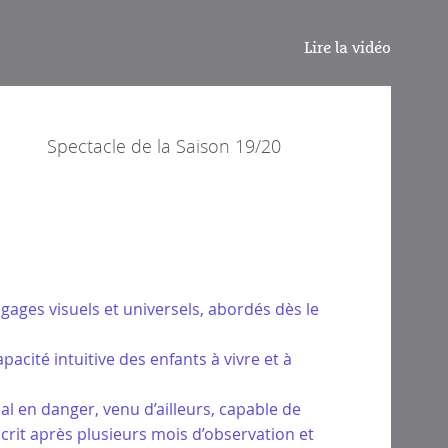
Lire la vidéo
Spectacle de la
Saison 19/20
ngages visuels et universels, abordés dès le
apacité intuitive des enfants à vivre et à
imal en danger, venu d’ailleurs, capable de
 Écrit après plusieurs mois d’observation et