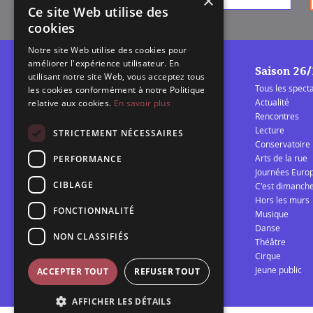
×
Ce site Web utilise des
cookies
Notre site Web utilise des cookies pour
améliorer l'expérience utilisateur. En
Saison 26
utilisant notre site Web, vous acceptez tous
Tous les spect
les cookies conformément à notre Politique
Actualité
relative aux cookies.
En savoir plus
Rencontres
Lecture
La Barcarolle
STRICTEMENT NÉCESSAIRES
Conservatoire
Établissement Public de
Arts de la rue
PERFORMANCE
Coopération Culturelle
Journées Euro
spectacle vivant Audomarois
CIBLAGE
C'est dimanch
Hors les murs
FONCTIONNALITÉ
Musique
Télécharger la programmation 25/26
Danse
NON CLASSIFIÉS
Théâtre
Cirque
Jeune public
ACCEPTER TOUT
REFUSER TOUT
AFFICHER LES DÉTAILS