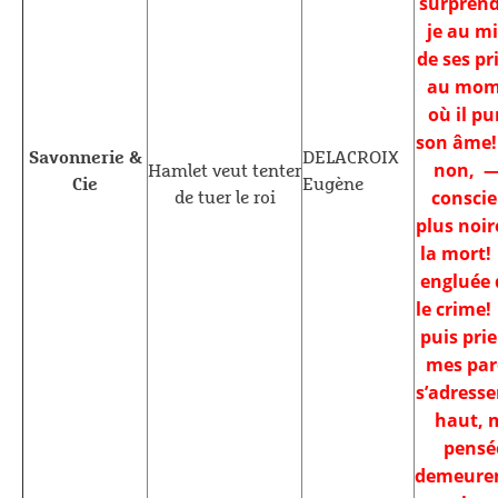
surprend
je au mi
de ses pr
au mom
où il pu
son âme!
Savonnerie &
DELACROIX
non, 
Hamlet veut tenter
Cie
Eugène
consci
de tuer le roi
plus noir
la mort
engluée
le crime!
puis pri
mes par
s’adresse
haut, 
pensé
demeurent