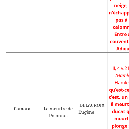
neige,
n’échap
pas à 
calomn
Entre 
couvent,
Adie
III, 4 v.2
(Hamle
Hamlet
qu’est-c
c’est, un
Il meurt
DELACROIX
Camara
Le meurtre de
ducat q
Eugène
Polonius
meurt.
plonge