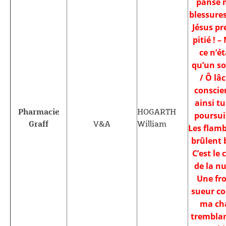
panse 
blessures
Jésus pr
pitié ! –
ce n’ét
qu’un so
/ Ô lâ
conscie
ainsi t
Pharmacie
HOGARTH
poursuis
Graff
V&A
William
Les flam
brûlent 
C’est le
de la nu
Une fro
sueur c
ma ch
tremblan