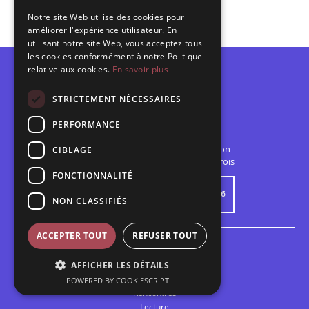
Notre site Web utilise des cookies pour
améliorer l'expérience utilisateur. En
utilisant notre site Web, vous acceptez tous
les cookies conformément à notre Politique
relative aux cookies.
En savoir plus
STRICTEMENT NÉCESSAIRES
PERFORMANCE
La Barcarolle
Établissement Public de
Coopération
CIBLAGE
Culturelle
spectacle vivant Audomarois
FONCTIONNALITÉ
Télécharger la programmation 25/26
NON CLASSIFIÉS
ACCEPTER TOUT
REFUSER TOUT
Saison 26/27
Tous les spectacles
AFFICHER LES DÉTAILS
Actualité
POWERED BY COOKIESCRIPT
Rencontres
Lecture