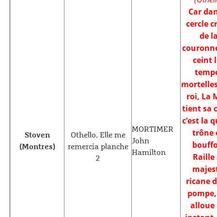
Car dan
cercle c
de l
couronn
ceint 
temp
mortelles
roi, La 
tient sa 
c’est la q
MORTIMER
trône 
Stoven
Othello. Elle me
John
bouff
(Montres)
remercia planche
Hamilton
Raille
2
majes
ricane d
pompe,
alloue