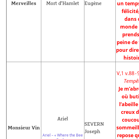
un temps
Merveilles
Mort d’Hamlet
Eugène
félicité
dans 
monde 
prends
peine de 
pour dir
histoi
V,1 v.88 -
Tempêt
Je m’ab
où but
l’abeille
creux d
Ariel
coucou
SEVERN
sommeille
Monsieur Vin
Joseph
repose 
Ariel – « Where the Bee