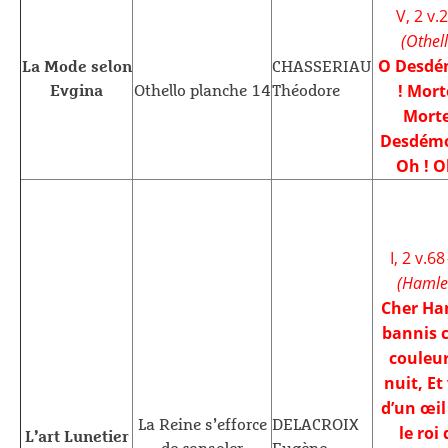
V, 2 v.
(Othell
O Desdé
La Mode selon
CHASSERIAU
! Mort
Evgina
Othello planche 14
Théodore
Morte
Desdémo
Oh ! O
I, 2 v.68
(Hamle
Cher Ha
bannis c
couleur
nuit, Et
d’un œil
La Reine s’efforce
DELACROIX
le roi
L’art Lunetier