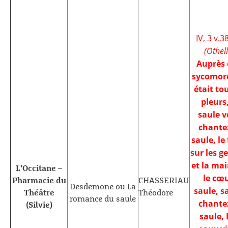
IV, 3 v.38
(Othell
Auprès 
sycomore
était to
pleurs,
saule v
chantez
saule, le
sur les g
et la mai
L’Occitane –
le cœu
Pharmacie du
CHASSERIAU
Desdemone ou La
saule, s
Théâtre
Théodore
romance du saule
chantez
(Silvie)
saule, 