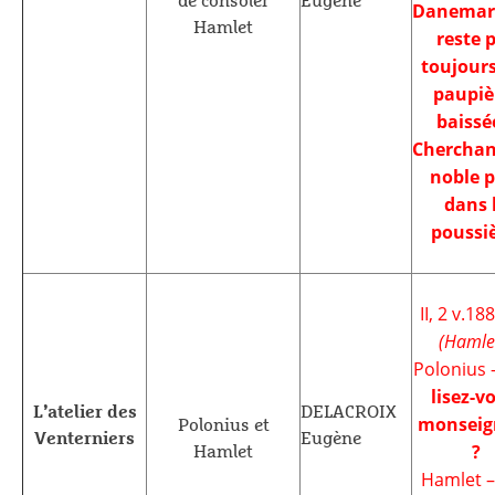
de consoler
Eugène
Danemar
Hamlet
reste 
toujours
paupiè
baissé
Cherchan
noble p
dans 
poussiè
II, 2 v.18
(Hamle
Polonius 
lisez-v
L’atelier des
DELACROIX
monseig
Polonius et
Venterniers
Eugène
?
Hamlet
Hamlet 