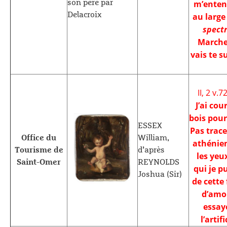
son père par
m’enten
Delacroix
au large
spectr
Marche,
vais te s
II, 2 v.7
J’ai cou
bois pour
ESSEX
Pas trace
Office du
William,
athénie
Tourisme de
d’après
les yeu
Saint-Omer
REYNOLDS
qui je p
Joshua (Sir)
de cette 
d’amo
essay
l’artifi