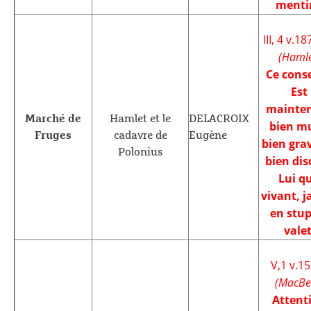
menti
III, 4 v.1
(Hamle
Ce conse
Est
mainte
Marché de
Hamlet et le
DELACROIX
bien m
Fruges
cadavre de
Eugène
bien grav
Polonius
bien dis
Lui qu
vivant, j
en stup
valet
V,1 v.15
(MacBe
Attenti