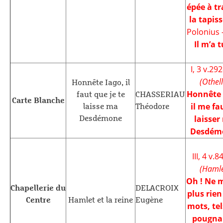
épée à tr
la tapiss
Polonius
Il m’a t
I, 3 v.29
(Othell
Honnête Iago, il
Honnête 
faut que je te
CHASSERIAU
Carte Blanche
il me fa
laisse ma
Théodore
laisser
Desdémone
Desdém
III, 4 v.84
(Hamle
Oh ! Ne m
Chapellerie du
DELACROIX
plus rien
Centre
Hamlet et la reine
Eugène
mots, tel
pougna