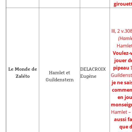
girouett
III, 2 v.30
(Hamle
Hamle
Voulez-
jouer d
pipeau 
Le Monde de
DELACROIX
Hamlet et
Guildenst
Zaléto
Eugène
Guildenstern
je ne sai
commen
en jou
monseig
Hamlet –
aussi fa
que 