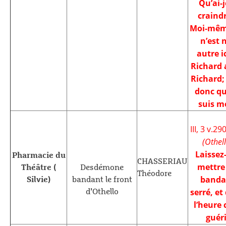
Qu’ai-j
craindr
Moi-même
n’est 
autre ic
Richard
Richard; 
donc qu
suis m
III, 3 v.29
(Othell
Laissez
Pharmacie du
CHASSERIAU
mettre
Théâtre (
Desdémone
Théodore
banda
Silvie)
bandant le front
serré, et
d’Othello
l’heure 
guéri