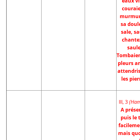
eaux vi
couraie
murmur
sa doul
sale, sa
chantez
saule
Tombaien
pleurs a
attendri
les pier
III, 3
(Ham
A présen
puis le 
facilem
mais quo