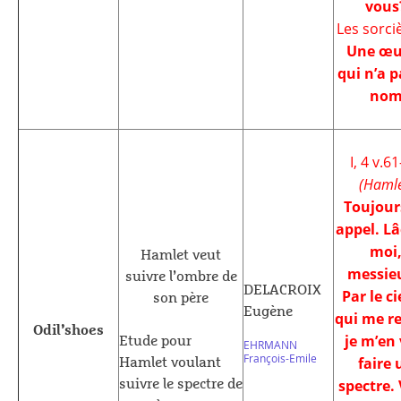
vous
Les sorci
Une œu
qui n’a p
no
I, 4 v.61
(Hamle
Toujour
appel. Lâ
moi
Hamlet veut
messie
suivre l’ombre de
DELACROIX
Par le ci
son père
Eugène
qui me re
Odil’shoes
je m’en 
Etude pour
EHRMANN
François-Emile
faire 
Hamlet voulant
spectre.
suivre le spectre de