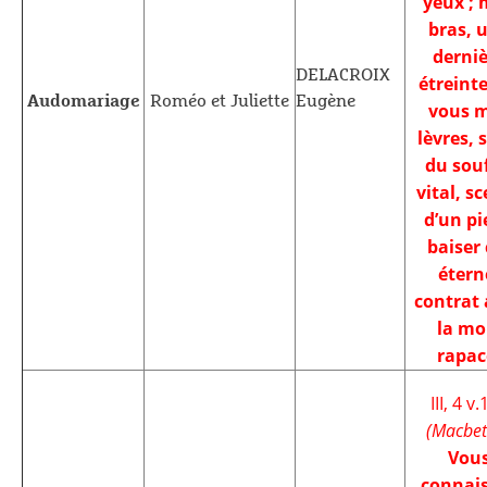
yeux ; 
bras, 
derniè
DELACROIX
étreinte
Audomariage
Roméo et Juliette
Eugène
vous 
lèvres, 
du souf
vital, sc
d’un pi
baiser 
étern
contrat 
la mo
rapac
III, 4 v.
(Macbe
Vou
connai