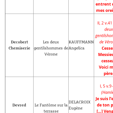
entrent
mes orei
II, 2 v.4
deux
gentilsh
de Véro
Decobert
Les deux
KAUFFMANN
Cesse
Chemiserie
gentilshommes de
Angelica
Messieu
Vérone
cessez
Voici 
père
I, 5 v.9
(Hamle
Je suis l’
DELACROIX
de ton p
Devred
Le Fantôme sur la
Eugène
[…] Veng
terrasse