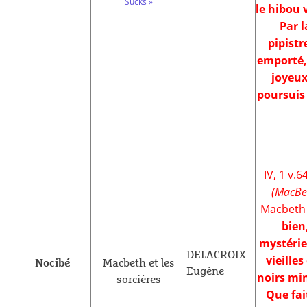
Sucks »
le hibou v
Par l
pipistr
emporté,
joyeux
poursuis 
IV, 1 v.64
(MacBe
Macbeth
bien
mystéri
DELACROIX
vieilles
Nocibé
Macbeth et les
Eugène
noirs min
sorcières
Que fai