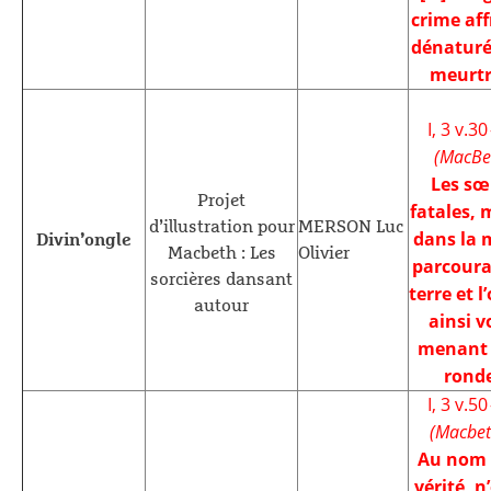
crime aff
dénaturé
meurtr
I, 3 v.30
(MacBe
Les sœ
Projet
fatales, 
d’illustration pour
MERSON Luc
dans la 
Divin’ongle
Macbeth : Les
Olivier
parcoura
sorcières dansant
terre et l
autour
ainsi v
menant 
rond
I, 3 v.50
(Macbe
Au nom 
vérité, n