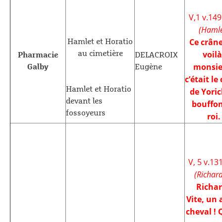
V,1 v.149
(Hamle
Ce crân
Hamlet et Horatio
voilà
au cimetière
Pharmacie
DELACROIX
monsie
Galby
Eugène
c’était le
Hamlet et Horatio
de Yoric
devant les
bouffo
fossoyeurs
roi.
V, 5 v.13
(Richard 
Richar
Vite, un 
cheval ! 