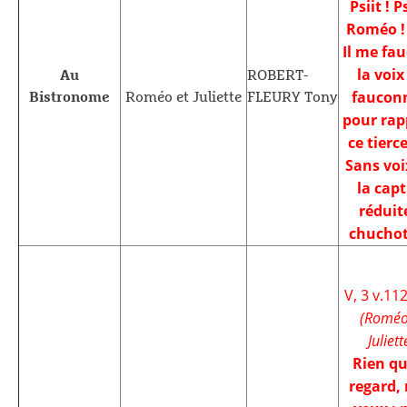
Psiit ! Ps
Roméo ! 
Il me fau
la voix
Au
ROBERT-
faucon
Bistronome
Roméo et Juliette
FLEURY Tony
pour rap
ce tierce
Sans voi
la capt
réduit
chuchot
V, 3 v.11
(Roméo
Juliett
Rien q
regard,