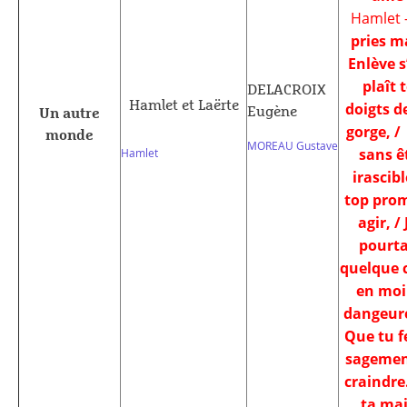
Hamlet 
pries ma
Enlève s’
plaît 
DELACROIX
Hamlet et Laërte
doigts d
Eugène
Un autre
gorge, /
monde
MOREAU Gustave
sans ê
Hamlet
irascibl
top pro
agir, / 
pourt
quelque 
en moi
dangeur
Que tu f
sagemen
craindre
ta mai