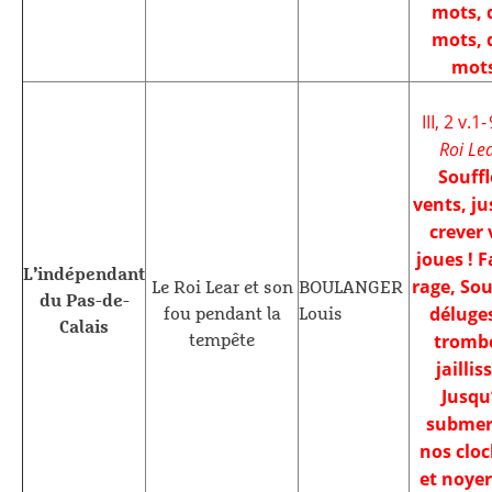
mots, 
mots, 
mot
III, 2 v.1-
Roi Le
Souffl
vents, ju
crever 
joues ! F
L’indépendant
rage, Sou
Le Roi Lear et son
BOULANGER
du Pas-de-
déluges
fou pendant la
Louis
Calais
tromb
tempête
jaillis
Jusqu
submer
nos cloc
et noyer