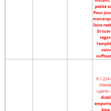
instant,
petite s
Pour jou
monarqu
faire red
Et tuer
regar
l’empli
vain
suffisa
V.1.224
(Hamle
Laërte 
diabl
emporte
âme 