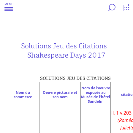
Aller
MENU
au
contenu
Solutions Jeu des Citations –
Shakespeare Days 2017
SOLUTIONS JEU DES CITATIONS
Nom de l’oeuvre
Nom du
Oeuvre picturale et
exposée au
citati
commerce
son nom
Musée de l’hôtel
Sandelin
II, 1 v.203
(Roméo
Juliett