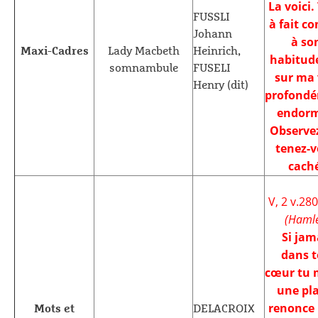
La voici.
FUSSLI
à fait 
Johann
à so
Maxi-Cadres
Lady Macbeth
Heinrich,
habitude
somnambule
FUSELI
sur ma 
Henry (dit)
profond
endorm
Observez
tenez-
caché
V, 2 v.280
(Hamle
Si jam
dans 
cœur tu m
une pla
renonce
Mots et
DELACROIX