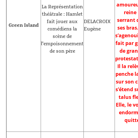
amoureu
La Représentation
reine 
théâtrale : Hamlet
serrant 
fait jouer aux
DELACROIX
Green Island
ses bras.
comédiens la
Eugène
s’agenoui
scène de
fait par 
l’empoisonnement
de gra
de son père
protestat
Il la relè
penche la
sur son c
s’étend s
talus fl
Elle, le 
endormi
quitt