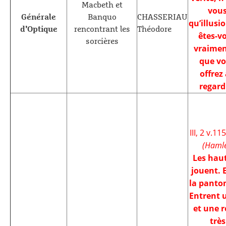
Macbeth et
vou
Générale
Banquo
CHASSERIAU
qu’illusi
d’Optique
rencontrant les
Théodore
êtes-v
sorcières
vraimen
que v
offrez
regar
III, 2 v.11
(Hamle
Les hau
jouent. 
la panto
Entrent u
et une r
très