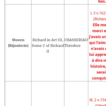
bas.
I, 3 v.162
(Richard
Elle me
merci e
j’avais u
Stoven
Richard in Act III,
CHASSERIAU
qui l’aim
(Bijouterie)
Scene 2 of Richard
Théodore
n’avais 
II
lui appr
à dire
histoire,
serai
conqui
III, 2 v.15
(Othell