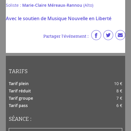
Soliste :
Marie-Claire Méreaux-Rannou
(Alto)
Avec le soutien de Musique Nouvelle en Liberté
Partager l'événement :
TARIFS
Tarif plein
10 €
Tarif réduit
8 €
Tarif groupe
7 €
Tarif pass
6 €
SÉANCE :