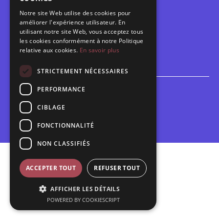
Notre site Web utilise des cookies pour
Calendrier
améliorer l'expérience utilisateur. En
Programme des spectacles
utilisant notre site Web, vous acceptez tous
les cookies conformément à notre Politique
Brèves
relative aux cookies.
En savoir plus
Toutes les brèves
STRICTEMENT NÉCESSAIRES
PERFORMANCE
Espace scolaire
Inscriptions
CIBLAGE
Contact pédagogique
FONCTIONNALITÉ
NON CLASSIFIÉS
Mentions légales
ACCEPTER TOUT
REFUSER TOUT
Politique de confidentialité
AFFICHER LES DÉTAILS
Plan du site
POWERED BY COOKIESCRIPT
Contact