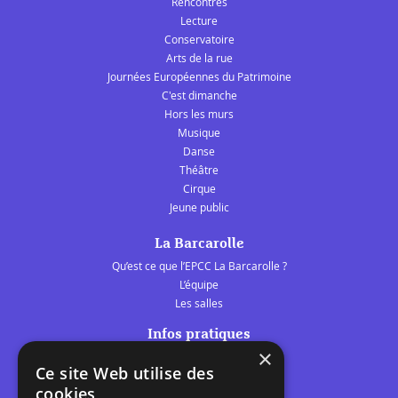
Rencontres
Lecture
Conservatoire
Arts de la rue
Journées Européennes du Patrimoine
C'est dimanche
Hors les murs
Musique
Danse
Théâtre
Cirque
Jeune public
La Barcarolle
Qu’est ce que l’EPCC La Barcarolle ?
L’équipe
Les salles
Infos pratiques
×
Tarifs et abonnements
Ce site Web utilise des
Les belles scènes audomaroises
cookies
Contact