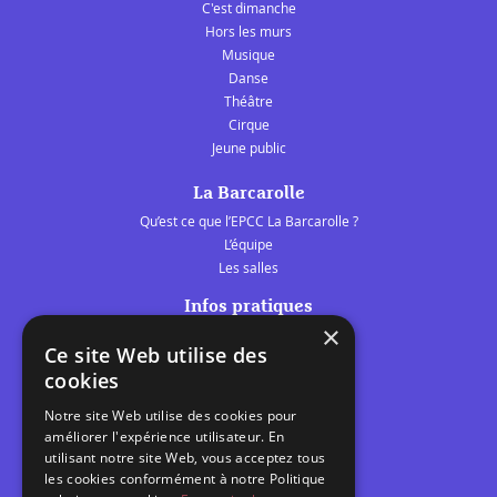
C'est dimanche
Hors les murs
Musique
Danse
Théâtre
Cirque
Jeune public
La Barcarolle
Qu’est ce que l’EPCC La Barcarolle ?
L’équipe
Les salles
Infos pratiques
×
Tarifs et abonnements
Ce site Web utilise des
Les belles scènes audomaroises
cookies
Contact
Notre site Web utilise des cookies pour
Calendrier
améliorer l'expérience utilisateur. En
Programme des spectacles
utilisant notre site Web, vous acceptez tous
les cookies conformément à notre Politique