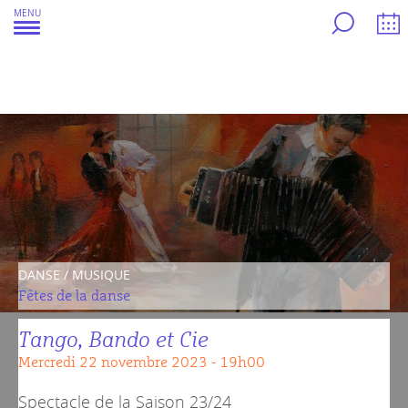
Aller
MENU
au
contenu
DANSE / MUSIQUE
Fêtes de la danse
Tango, Bando et Cie
mercredi 22 novembre 2023 - 19h00
Spectacle de la
Saison 23/24