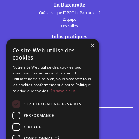
La Barcarolle
Qu’est ce que l’EPCC La Barcarolle ?
L’équipe
Les salles
Infos pratiques
×
Tarifs et abonnements
Ce site Web utilise des
Les belles scènes audomaroises
cookies
Contact
Notre site Web utilise des cookies pour
Calendrier
améliorer l'expérience utilisateur. En
Programme des spectacles
utilisant notre site Web, vous acceptez tous
les cookies conformément à notre Politique
relative aux cookies.
En savoir plus
Brèves
Toutes les brèves
STRICTEMENT NÉCESSAIRES
PERFORMANCE
Espace scolaire
Inscriptions
CIBLAGE
Contact pédagogique
FONCTIONNALITÉ