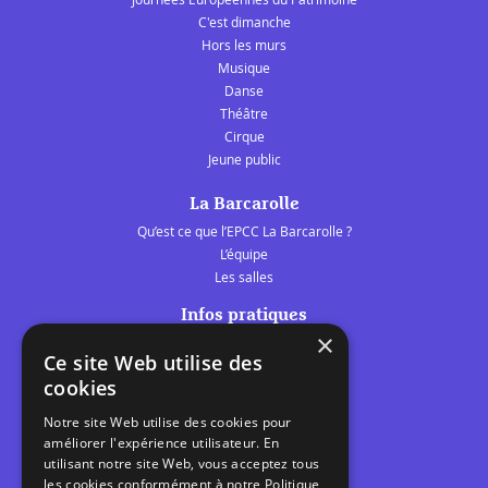
C'est dimanche
Hors les murs
Musique
Danse
Théâtre
Cirque
Jeune public
La Barcarolle
Qu’est ce que l’EPCC La Barcarolle ?
L’équipe
Les salles
Infos pratiques
×
Tarifs et abonnements
Ce site Web utilise des
Les belles scènes audomaroises
cookies
Contact
Notre site Web utilise des cookies pour
Calendrier
améliorer l'expérience utilisateur. En
Programme des spectacles
utilisant notre site Web, vous acceptez tous
les cookies conformément à notre Politique