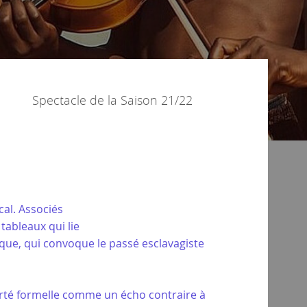
Spectacle de la
Saison 21/22
al. Associés
tableaux qui lie
que, qui convoque le passé esclavagiste
berté formelle comme un écho contraire à