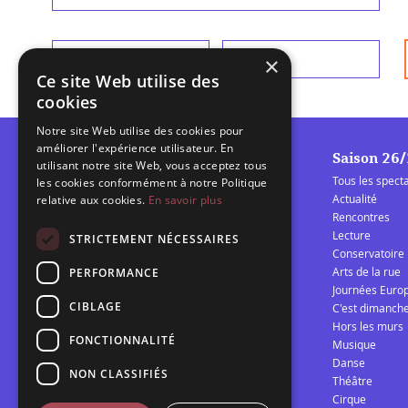
Prénom
*
Nom
*
×
Ce site Web utilise des
cookies
Notre site Web utilise des cookies pour
améliorer l'expérience utilisateur. En
Saison 26
utilisant notre site Web, vous acceptez tous
Tous les spect
les cookies conformément à notre Politique
Actualité
relative aux cookies.
En savoir plus
Rencontres
Lecture
La Barcarolle
STRICTEMENT NÉCESSAIRES
Conservatoire
Établissement Public de
Arts de la rue
PERFORMANCE
Coopération Culturelle
Journées Euro
spectacle vivant Audomarois
CIBLAGE
C'est dimanch
Hors les murs
FONCTIONNALITÉ
Musique
Télécharger la programmation 25/26
Danse
NON CLASSIFIÉS
Théâtre
Cirque