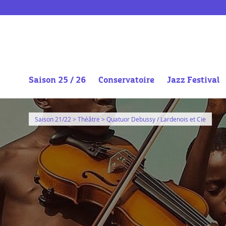
Saison 25 / 26
Conservatoire
Jazz Festival
Aller
au
Saison 21/22
>
Théâtre
> Quatuor Debussy / Lardenois et Cie
contenu