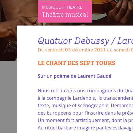
MUSIQUE / THÉÂTRE
Théâtre musical
Quatuor Debussy / Lard
Du vendredi 03 décembre 2021 au samedi
LE CHANT DES SEPT TOURS
Sur un poème de Laurent Gaudé
Nous retrouvons nos compagnons du Quatu
à la compagnie Lardenois, ils transcenden
texte, musique et scénographie. Démarche 
des Européens pour l’inscrire dans le prés
Un moment fort artistiquement, dont la pr
Au rituel barbare imaginé par les esclavag