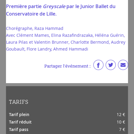
Première partie
Greyscale
par le Junior Ballet du
Conservatoire de Lille.
Chorégraphe, Raza Hammad
Avec Clément Mames, Elina Razafindrazaka, Héléna Guérin,
Laura Pilas et Valentin Brunner, Charlotte Bermond, Audrey
Goubault, Flore Landry, Ahmed Hammadi
Partager l'événement :
TARIFS
Tarif plein
12 €
Tarif réduit
10 €
Tarif pass
7 €