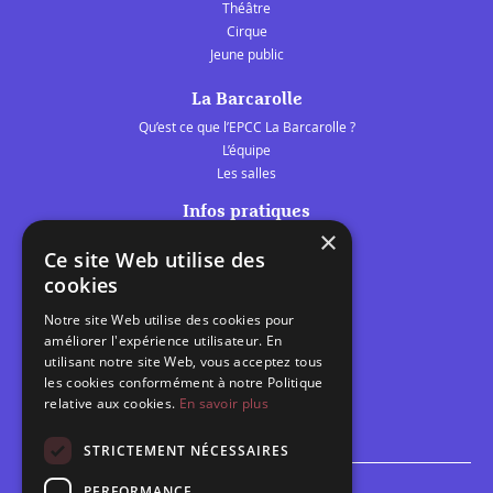
Théâtre
Cirque
Jeune public
La Barcarolle
Qu’est ce que l’EPCC La Barcarolle ?
L’équipe
Les salles
Infos pratiques
×
Tarifs et abonnements
Ce site Web utilise des
Les belles scènes audomaroises
cookies
Contact
Notre site Web utilise des cookies pour
Calendrier
améliorer l'expérience utilisateur. En
Programme des spectacles
utilisant notre site Web, vous acceptez tous
les cookies conformément à notre Politique
Brèves
relative aux cookies.
En savoir plus
Toutes les brèves
STRICTEMENT NÉCESSAIRES
PERFORMANCE
Espace scolaire