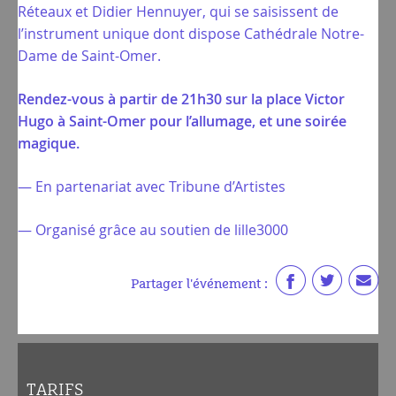
Réteaux et Didier Hennuyer, qui se saisissent de
l’instrument unique dont dispose Cathédrale Notre-
Dame de Saint-Omer.
Rendez-vous à partir de 21h30 sur la place Victor
Hugo à Saint-Omer pour l’allumage, et une soirée
magique.
— En partenariat avec Tribune d’Artistes
— Organisé grâce au soutien de lille3000
Partager l'événement :
TARIFS