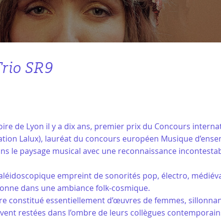
Trio SR9
toire de Lyon il y a dix ans, premier prix du Concours inter
prétation Lalux), lauréat du concours européen Musique d’ens
ns le paysage musical avec une reconnaissance incontestabl
aléidoscopique empreint de sonorités pop, électro, médiév
ionne dans une ambiance folk-cosmique.
ire constitué essentiellement d’œuvres de femmes, sillonna
vent restées dans l’ombre de leurs collègues contemporain