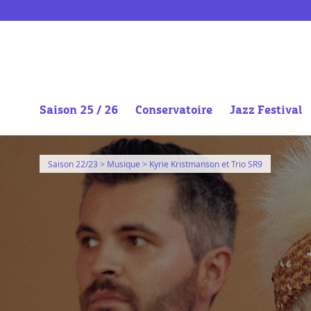
Saison 25 / 26
Conservatoire
Jazz Festival
Aller
au
Saison 22/23
>
Musique
> Kyrie Kristmanson et Trio SR9
contenu