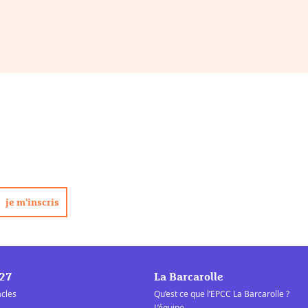
/27
La Barcarolle
acles
Qu’est ce que l’EPCC La Barcarolle ?
L’équipe