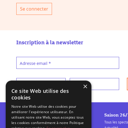
Se connecter
Inscription à la newsletter
Adresse email
*
Prénom
*
Nom
*
×
Ce site Web utilise des
cookies
Notre site Web utilise des cookies pour
améliorer l'expérience utilisateur. En
Saison 26
utilisant notre site Web, vous acceptez tous
Tous les spect
les cookies conformément à notre Politique
Actualité