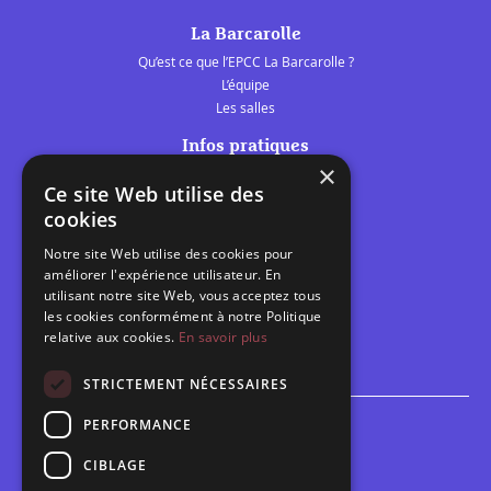
La Barcarolle
Qu’est ce que l’EPCC La Barcarolle ?
L’équipe
Les salles
Infos pratiques
×
Tarifs et abonnements
Ce site Web utilise des
Les belles scènes audomaroises
cookies
Contact
Notre site Web utilise des cookies pour
Calendrier
améliorer l'expérience utilisateur. En
Programme des spectacles
utilisant notre site Web, vous acceptez tous
les cookies conformément à notre Politique
Brèves
relative aux cookies.
En savoir plus
Toutes les brèves
STRICTEMENT NÉCESSAIRES
PERFORMANCE
Espace scolaire
Inscriptions
CIBLAGE
Contact pédagogique