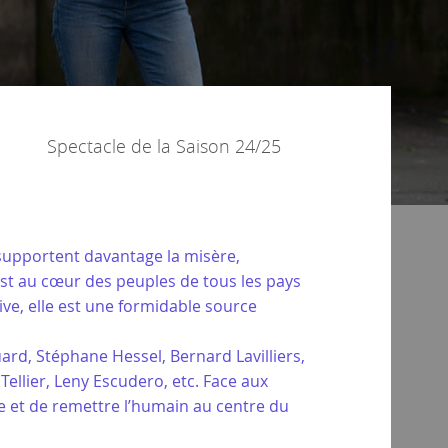
Spectacle de la
Saison 24/25
i supportent davantage la misère,
 est au cœur des peuples de tous les pays
ive, elle est une formidable source
ard, Stéphane Hessel, Bernard Lavilliers,
ellier, Leny Escudero, etc. Face aux
ie et de remettre l’humain au centre du