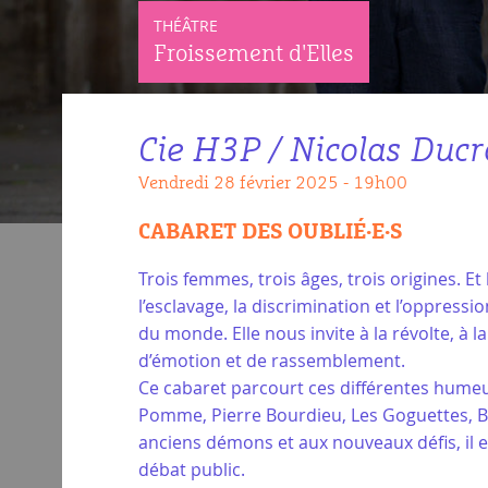
THÉÂTRE
Froissement d'Elles
Cie H3P / Nicolas Duc
vendredi 28 février 2025 - 19h00
CABARET DES OUBLIÉ·E·S
Trois femmes, trois âges, trois origines. E
l’esclavage, la discrimination et l’oppress
du monde. Elle nous invite à la révolte, à 
d’émotion et de rassemblement.
Ce cabaret parcourt ces différentes humeur
Pomme, Pierre Bourdieu, Les Goguettes, Bil
anciens démons et aux nouveaux défis, il es
débat public.