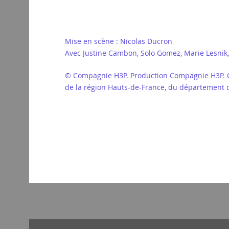
Mise en scène : Nicolas Ducron
Avec Justine Cambon, Solo Gomez, Marie Lesnik
© Compagnie H3P. Production Compagnie H3P. Co
de la région Hauts-de-France, du département d