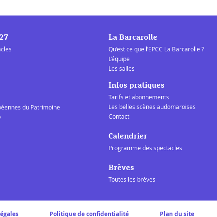
/27
La Barcarolle
acles
Qu’est ce que l’EPCC La Barcarolle ?
L’équipe
Les salles
Infos pratiques
Tarifs et abonnements
Les belles scènes audomaroises
péennes du Patrimoine
Contact
e
Calendrier
Programme des spectacles
Brèves
Toutes les brèves
légales
Politique de confidentialité
Plan du site