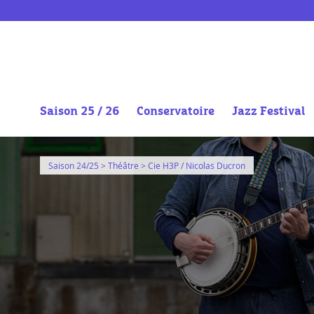
Saison 25 / 26
Conservatoire
Jazz Festival
Aller
au
Saison 24/25
>
Théâtre
> Cie H3P / Nicolas Ducron
contenu