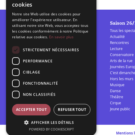
cookies
Notre site Web utilise des cookies pour
améliorer l'expérience utilisateur. En
Saison 26
utilisant notre site Web, vous acceptez tous
Tous les spect
les cookies conformément à notre Politique
Actualité
relative aux cookies.
En savoir plus
Rencontres
Lecture
La Barcarolle
STRICTEMENT NÉCESSAIRES
Conservatoire
Établissement Public de
Arts de la rue
PERFORMANCE
Coopération Culturelle
Journées Euro
spectacle vivant Audomarois
CIBLAGE
C'est dimanch
Hors les murs
FONCTIONNALITÉ
Musique
Télécharger la programmation 25/26
Danse
NON CLASSIFIÉS
Théâtre
Cirque
Jeune public
ACCEPTER TOUT
REFUSER TOUT
AFFICHER LES DÉTAILS
POWERED BY COOKIESCRIPT
Mentions 