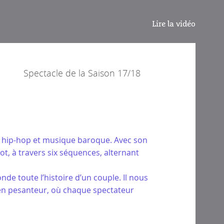
Lire la vidéo
Spectacle de la
Saison 17/18
nse hip-hop et musique baroque. Avec son
ot, à travers six séquences, alternant
de toute l’histoire d’un couple. Il nous
t en pesanteur, où chaque spectateur