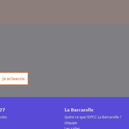
/27
La Barcarolle
acles
Qu’est ce que l’EPCC La Barcarolle ?
L’équipe
Les salles