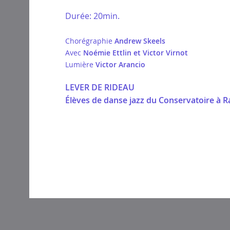
Durée: 20min.
Chorégraphie
Andrew Skeels
Avec
Noémie Ettlin et Victor Virnot
Lumière
Victor Arancio
LEVER DE RIDEAU
Élèves de danse jazz du Conservatoire à