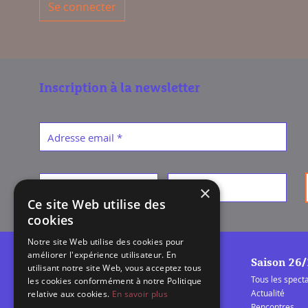
Se connecter
Inscription à la newsletter
Adresse email
*
Prénom
*
Nom
*
×
Ce site Web utilise des
cookies
Notre site Web utilise des cookies pour
améliorer l'expérience utilisateur. En
Saison 26
utilisant notre site Web, vous acceptez tous
Tous les spect
les cookies conformément à notre Politique
Actualité
relative aux cookies.
En savoir plus
Rencontres