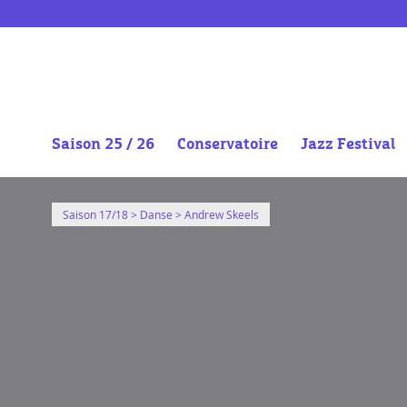
https://vimeo.com/254512979
Saison 25 / 26
Conservatoire
Jazz Festival
Aller
au
Saison 17/18
>
Danse
> Andrew Skeels
contenu