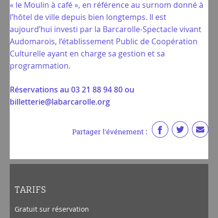
« le Moulin à café », en référence au surnom donné à
l’hôtel de ville depuis bien longtemps. Il est
aujourd’hui investi par la Barcarolle-Spectacle vivant
Audomarois, l’établissement Public de Coopération
Culturelle ayant en charge sa gestion et sa
programmation.
Réservations au 03 21 88 94 80 ou
billetterie@labarcarolle.org
Partager l'événement :
TARIFS
Gratuit sur réservation