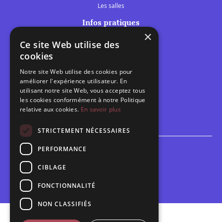
Les salles
Infos pratiques
×
Tarifs et abonnements
Ce site Web utilise des
Les belles scènes audomaroises
cookies
Contact
Notre site Web utilise des cookies pour
Calendrier
améliorer l'expérience utilisateur. En
Programme des spectacles
utilisant notre site Web, vous acceptez tous
les cookies conformément à notre Politique
relative aux cookies.
En savoir plus
Brèves
Toutes les brèves
STRICTEMENT NÉCESSAIRES
PERFORMANCE
Espace scolaire
Inscriptions
CIBLAGE
Contact pédagogique
FONCTIONNALITÉ
NON CLASSIFIÉS
Mentions légales