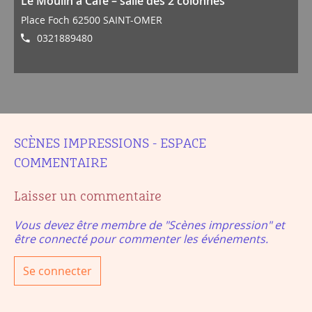
Le Moulin à Café – salle des 2 colonnes
Place Foch 62500 SAINT-OMER
0321889480
SCÈNES IMPRESSIONS - ESPACE
COMMENTAIRE
Laisser un commentaire
Vous devez être membre de "Scènes impression" et
être connecté pour commenter les événements.
Se connecter