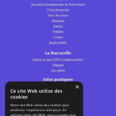
Journées Européennes du Patrimoine
C'est dimanche
Hors les murs
Musique
Danse
Théâtre
Cirque
Jeune public
La Barcarolle
Qu’est ce que l’EPCC La Barcarolle ?
L’équipe
Les salles
Infos pratiques
×
Tarifs et abonnements
Ce site Web utilise des
Les belles scènes audomaroises
cookies
Contact
Notre site Web utilise des cookies pour
Calendrier
améliorer l'expérience utilisateur. En
Programme des spectacles
utilisant notre site Web, vous acceptez tous