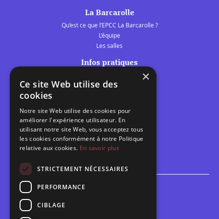
La Barcarolle
Qu’est ce que l’EPCC La Barcarolle ?
L’équipe
Les salles
Infos pratiques
×
Tarifs et abonnements
Ce site Web utilise des
Les belles scènes audomaroises
cookies
Contact
Notre site Web utilise des cookies pour
Calendrier
améliorer l'expérience utilisateur. En
Programme des spectacles
utilisant notre site Web, vous acceptez tous
les cookies conformément à notre Politique
relative aux cookies.
En savoir plus
Brèves
Toutes les brèves
STRICTEMENT NÉCESSAIRES
PERFORMANCE
Espace scolaire
Inscriptions
CIBLAGE
Contact pédagogique