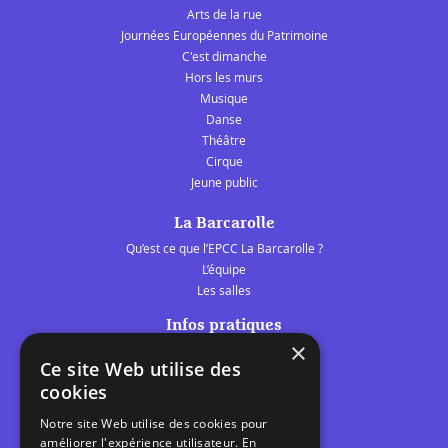
Arts de la rue
Journées Européennes du Patrimoine
C'est dimanche
Hors les murs
Musique
Danse
Théâtre
Cirque
Jeune public
La Barcarolle
Qu’est ce que l’EPCC La Barcarolle ?
L’équipe
Les salles
Infos pratiques
×
Tarifs et abonnements
Ce site Web utilise des
Les belles scènes audomaroises
cookies
Contact
Notre site Web utilise des cookies pour
Calendrier
améliorer l'expérience utilisateur. En